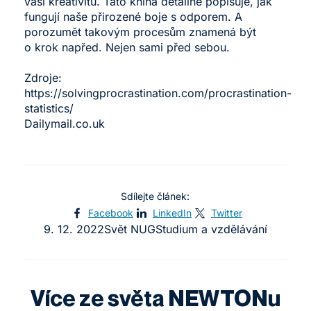
vaši kreativitu. Tato kniha detailně popisuje, jak
fungují naše přirozené boje s odporem. A
porozumět takovým procesům znamená být
o krok napřed. Nejen sami před sebou.
Zdroje:
https://solvingprocrastination.com/procrastination-
statistics/
Dailymail.co.uk
Sdílejte článek:
Facebook
LinkedIn
Twitter
9. 12. 2022
Svět NUG
Studium a vzdělávání
Více ze světa NEWTONu