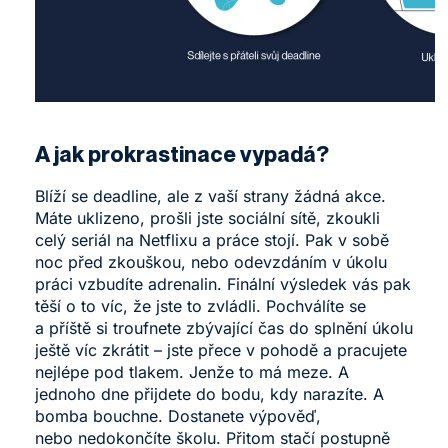
A jak prokrastinace vypadá?
Blíží se deadline, ale z vaší strany žádná akce.
Máte uklizeno, prošli jste sociální sítě, zkoukli
celý seriál na Netflixu a práce stojí. Pak v sobě
noc před zkouškou, nebo odevzdáním v úkolu
práci vzbudíte adrenalin. Finální výsledek vás pak
těší o to víc, že jste to zvládli. Pochválíte se
a příště si troufnete zbývající čas do splnění úkolu
ještě víc zkrátit – jste přece v pohodě a pracujete
nejlépe pod tlakem. Jenže to má meze. A
jednoho dne přijdete do bodu, kdy narazíte. A
bomba bouchne. Dostanete výpověď,
nebo nedokončíte školu. Přitom stačí postupně