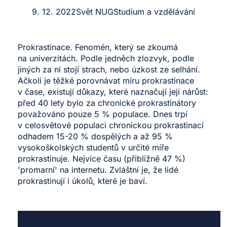
9. 12. 2022
Svět NUG
Studium a vzdělávání
Prokrastinace. Fenomén, který se zkoumá
na univerzitách. Podle jedněch zlozvyk, podle
jiných za ní stojí strach, nebo úzkost ze selhání.
Ačkoli je těžké porovnávat míru prokrastinace
v čase, existují důkazy, které naznačují její nárůst:
před 40 lety bylo za chronické prokrastinátory
považováno pouze 5 % populace. Dnes trpí
v celosvětové populaci chronickou prokrastinací
odhadem 15-20 % dospělých a až 95 %
vysokoškolských studentů v určité míře
prokrastinuje. Nejvíce času (přibližně 47 %)
'promarní' na internetu. Zvláštní je, že lidé
prokrastinují i úkolů, které je baví.