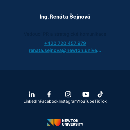
Ing. Renáta Šejnová
Vedoucí PR a strategické komunikace
+420 720 457 979
renata.sejnova@newton.university
LinkedIn
Facebook
Instagram
YouTube
TikTok