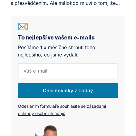
tempem. Formální vzdělání úzce spojené
s přesvědčením. Ale málokdo mluví o tom, že
s praktickými zkušenostmi vytváří na trhu práce
schopnost reprezentovat sebe sama je stejně
obrovskou konkurenční výhodu, kterou lze přímo
důležitá. V rámci praxe Ambasadorství
přetavit ve vyšší finanční ohodnocení.
na NEWTON University jsme právě tohle zkoušeli
se studenty Business Leadership Programu. A
výsledky mě překvapily.
To nejlepší ve vašem e-mailu
Posíláme 1 x měsíčně shrnutí toho
nejlepšího, co jsme vydali.
Chci novinky z Today
Odesláním formuláře souhlasíte se
zásadami
ochrany osobních údajů
.