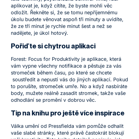
aplikovat je, když cítíte, že byste mohli věc
odložit. Řekněte si, že se tomu nepříjemnému
úkolu budete věnovat aspoň tři minuty a uvidíte,
že ze tří minut je rychle minut šest a než se
nadějete, je úkol hotový.
Pořiď
t
e si chytrou aplikaci
Forest: Focus for Produktivity je aplikace, která
vám vypne všechny notifikace a pěstuje za vás
stromeček během času, po které se chcete
soustředit a nepustí vás do jiných aplikací. Pokud
to porušíte, stromeček umře. No a když nasbíráte
body, mužete reálně zasadit stromek, takže vaše
odhodlání se promění v dobrou věc.
Tip na knihu pro ještě více inspirace
Válka umění od Pressfielda vám pomůže odhalit
vaše slabé stránky, které právě častokrát blokují