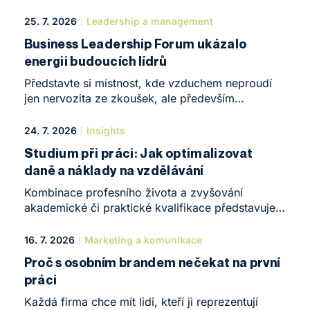
25. 7. 2026
Leadership a management
Business Leadership Forum ukázalo
energii budoucích lídrů
Představte si místnost, kde vzduchem neproudí
jen nervozita ze zkoušek, ale především
obrovská chuť něco tvořit. Taková atmosféra
ovládla koncem května NEWTON Business Club
24. 7. 2026
Insights
v Brně. Konalo se zde Business Leadership Forum
Studium při práci: Jak optimalizovat
– komorní, ale o to intenzivnější konference, která
daně a náklady na vzdělávání
pomyslně uzavřela první rok studia stejnojmeného
programu.
Kombinace profesního života a zvyšování
akademické či praktické kvalifikace představuje
v roce 2026 jeden z nejefektivnějších způsobů,
jak nastartovat kariéru nebo posunout vlastní
16. 7. 2026
Marketing a komunikace
podnikání na zcela novou úroveň. Žijeme v době,
Proč s osobním brandem nečekat na první
kdy se nároky na odborné znalosti – zejména
práci
v oblastech, jako jsou daně, účetnictví
a podnikové finance – mění bezprecedentním
Každá firma chce mít lidi, kteří ji reprezentují