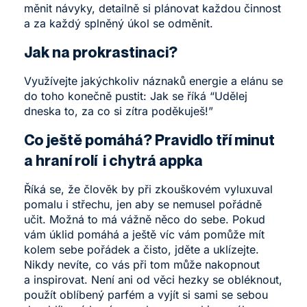
měnit návyky, detailně si plánovat každou činnost
a za každý splněný úkol se odměnit.
Jak na prokrastinaci?
Využívejte jakýchkoliv náznaků energie a elánu se
do toho konečně pustit: Jak se říká “Udělej
dneska to, za co si zítra poděkuješ!”
Co ještě pomáhá? Pravidlo tří minut
a hraní rolí i chytrá appka
Říká se, že člověk by při zkouškovém vyluxuval
pomalu i střechu, jen aby se nemusel pořádně
učit. Možná to má vážně něco do sebe. Pokud
vám úklid pomáhá a ještě víc vám pomůže mít
kolem sebe pořádek a čisto, jděte a uklízejte.
Nikdy nevíte, co vás při tom může nakopnout
a inspirovat. Není ani od věci hezky se obléknout,
použít oblíbený parfém a vyjít si sami se sebou