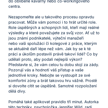
do oblíbené kavárny nebo co-workingového
centra.
Nezapomeňte ale u takového procesu opravdu
pracovat. Může vám pomoci i to hrát určité role.
Role úspěšných a schopných lidí, kteří mají reálné
výsledky a které považujete za svůj vzor. Ať už to
jsou známí podnikatelé, výteční manažeři
nebo vaši spolužáci či kolegové z práce, kterým
se aktuálně daří lépe než vám. Jak by se k té
práci a úkolům postavili právě takoví lidé? Co by
udělali proto, aby podali nejlepší výkon?
Představte si, že vám celou tu dobu stojí za zády.
Pozorují vás a hodnotí váš přístup a vaše
jednotlivé kroky. Nebojte se vystoupit ze své
komfortní zóny a brát takovou hru vážně. Prostě
si dovolte cítit se úspěšně. Samotné rozpoložení
dělá divy.
Pomáhá také aplikovat pravidlo tří minut. Autorka
této techniky, psycholožka Jennifer Wild, radí