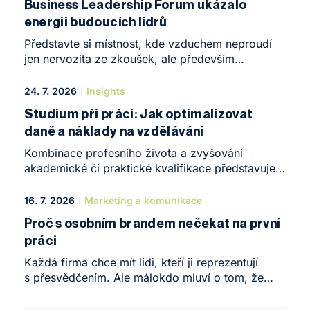
Business Leadership Forum ukázalo
energii budoucích lídrů
Představte si místnost, kde vzduchem neproudí
jen nervozita ze zkoušek, ale především
obrovská chuť něco tvořit. Taková atmosféra
ovládla koncem května NEWTON Business Club
24. 7. 2026
Insights
v Brně. Konalo se zde Business Leadership Forum
Studium při práci: Jak optimalizovat
– komorní, ale o to intenzivnější konference, která
daně a náklady na vzdělávání
pomyslně uzavřela první rok studia stejnojmeného
programu.
Kombinace profesního života a zvyšování
akademické či praktické kvalifikace představuje
v roce 2026 jeden z nejefektivnějších způsobů,
jak nastartovat kariéru nebo posunout vlastní
16. 7. 2026
Marketing a komunikace
podnikání na zcela novou úroveň. Žijeme v době,
Proč s osobním brandem nečekat na první
kdy se nároky na odborné znalosti – zejména
práci
v oblastech, jako jsou daně, účetnictví
a podnikové finance – mění bezprecedentním
Každá firma chce mít lidi, kteří ji reprezentují
tempem. Formální vzdělání úzce spojené
s přesvědčením. Ale málokdo mluví o tom, že
s praktickými zkušenostmi vytváří na trhu práce
schopnost reprezentovat sebe sama je stejně
obrovskou konkurenční výhodu, kterou lze přímo
důležitá. V rámci praxe Ambasadorství