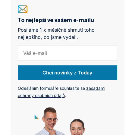
přetavit ve vyšší finanční ohodnocení.
na NEWTON University jsme právě tohle zkoušeli
se studenty Business Leadership Programu. A
výsledky mě překvapily.
To nejlepší ve vašem e-mailu
Posíláme 1 x měsíčně shrnutí toho
nejlepšího, co jsme vydali.
Chci novinky z Today
Odesláním formuláře souhlasíte se
zásadami
ochrany osobních údajů
.