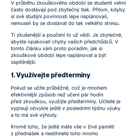
V průběhu zkouškového období se studenti velmi
často dostávají pod zbytečný tlak. Přitom, kdyby
si své studijní povinnosti lépe naplánovali,
nemuseli by se dostávat do tak velkého stresu.
Ti zkušenější a poučení to už vědí. Je zbytečné,
abyste opakovali chyby vašich předchůdců. V
tomto článku vám proto poradím, jak si
zkouškové období lépe naplánovat a být
úspěšnější.
1. Využívejte předtermíny
Pokud se učíte průběžně, což je mnohem
efektivnější způsob než učení pár hodin
před zkouškou, využijte předtermíny. Učitelé je
vypisují obvykle ještě v posledním týdnu výuky
a to má své výhody.
Kromě toho, že ještě máte vše v živé paměti
z přednášek a nestihnete toho mnoho