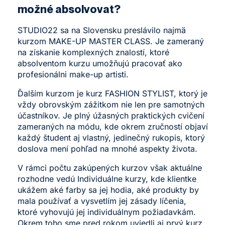
možné absolvovat?
STUDIO22 sa na Slovensku preslávilo najmä
kurzom MAKE-UP MASTER CLASS. Je zameraný
na získanie komplexných znalostí, ktoré
absolventom kurzu umožňujú pracovať ako
profesionálni make-up artisti.
Ďalším kurzom je kurz FASHION STYLIST, ktorý je
vždy obrovským zážitkom nie len pre samotných
účastníkov. Je plný úžasných praktických cvičení
zameraných na módu, kde okrem zručností objaví
každý študent aj vlastný, jedinečný rukopis, ktorý
doslova mení pohľad na mnohé aspekty života.
V rámci počtu zakúpených kurzov však aktuálne
rozhodne vedú Individuálne kurzy, kde klientke
ukážem aké farby sa jej hodia, aké produkty by
mala používať a vysvetlím jej zásady líčenia,
ktoré vyhovujú jej individuálnym požiadavkám.
Okrem toho sme pred rokom uviedli aj prvý kurz