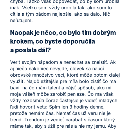
chýba. Ťažko však odpovedať, čo by som urobila
inak. Všetko som vždy urobila tak, ako som to
cítila a tým pádom najlepšie, ako sa dalo. Nič
neľutujem.
Naopak je něco, co bylo tím dobrým
krokem, co byste doporučila
a poslala dál?
Veriť svojim nápadom a nenechať sa zneistiť. Ak
aj niečo nakoniec nevyjde, človek sa naučí
obrovské množstvo vecí, ktoré môže potom ďalej
využiť. Najdôležitejšie pre mňa bolo zistiť čo ma
baví, na čo mám talent a nájsť spôsob, ako mi
moja vášeň môže zarobiť peniaze. Čo ma však
vždy rozosmúti čoraz častejšie je vidieť mladých
ľudí hovoriť vetu: Spím len 3 hodiny denne,
pretože nemám čas. Nemať čas už veru nie je
trend. Trendom je vedieť narábať s časom ktorý
máme tak, aby slúžil pre nás a nie my jemu. Aby