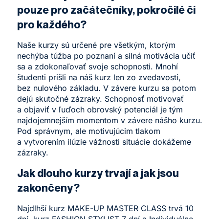
pouze pro začátečníky, pokročilé či
pro každého?
Naše kurzy sú určené pre všetkým, ktorým
nechýba túžba po poznaní a silná motivácia učiť
sa a zdokonaľovať svoje schopnosti. Mnohí
študenti prišli na náš kurz len zo zvedavosti,
bez nulového základu. V závere kurzu sa potom
dejú skutočné zázraky. Schopnosť motivovať
a objaviť v ľuďoch obrovský potenciál je tým
najdojemnejším momentom v závere nášho kurzu.
Pod správnym, ale motivujúcim tlakom
a vytvorením ilúzie vážnosti situácie dokážeme
zázraky.
Jak dlouho kurzy trvají a jak jsou
zakončeny?
Najdlhší kurz MAKE-UP MASTER CLASS trvá 10
dní, kurz FASHION STYLIST 7 dní a Individuálne