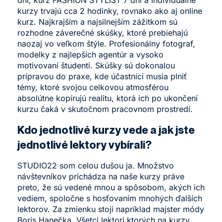
kurzy trvajú cca 2 hodinky, rovnako ako aj online
kurz. Najkrajším a najsilnejším zážitkom sú
rozhodne záverečné skúšky, ktoré prebiehajú
naozaj vo veľkom štýle. Profesionálny fotograf,
modelky z najlepších agentúr a vysoko
motivovaní študenti. Skúšky sú dokonalou
prípravou do praxe, kde účastníci musia plniť
témy, ktoré svojou celkovou atmosférou
absolútne kopírujú realitu, ktorá ich po ukončení
kurzu čaká v skutočnom pracovnom prostredí.
Kdo jednotlivé kurzy vede a jak jste
jednotlivé lektory vybírali?
STUDIO22 som celou dušou ja. Množstvo
návštevníkov prichádza na naše kurzy práve
preto, že sú vedené mnou a spôsobom, akých ich
vediem, spoločne s hosťovaním mnohých ďalších
lektorov. Za zmienku stojí napríklad majster módy
Boris Hanečka. Všetci lektori ktorých na kurzy