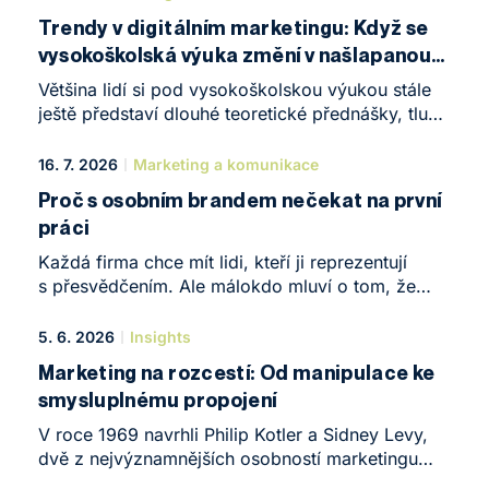
Trendy v digitálním marketingu: Když se
vysokoškolská výuka změní v našlapanou
oborovou konferenci
Většina lidí si pod vysokoškolskou výukou stále
ještě představí dlouhé teoretické přednášky, tlustá
skripta a na konci semestru odevzdání
dvacetistránkové seminární práce, kterou dost
16. 7. 2026
Marketing a komunikace
možná nikdo z praxe nikdy nepoužije. Jako lektor
Proč s osobním brandem nečekat na první
na NEWTON University využuji již 5. rokem
práci
předmět Trendy v digitálním marketingu, jehož
jsem garantem, se snažím vést spíše jako
Každá firma chce mít lidi, kteří ji reprezentují
špičkovou oborovou konferenci propojenou
s přesvědčením. Ale málokdo mluví o tom, že
s tvrdou prací pro skutečnou značku.
schopnost reprezentovat sebe sama je stejně
důležitá. V rámci praxe Ambasadorství
5. 6. 2026
Insights
na NEWTON University jsme právě tohle zkoušeli
Marketing na rozcestí: Od manipulace ke
se studenty Business Leadership Programu. A
smysluplnému propojení
výsledky mě překvapily.
V roce 1969 navrhli Philip Kotler a Sidney Levy,
dvě z nejvýznamnějších osobností marketingu
a spotřebitelského chování 20. století, dva možné