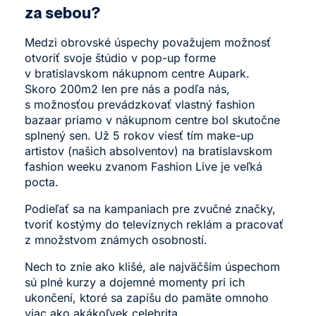
za sebou?
Medzi obrovské úspechy považujem možnosť
otvoriť svoje štúdio v pop-up forme
v bratislavskom nákupnom centre Aupark.
Skoro 200m2 len pre nás a podľa nás,
s možnosťou prevádzkovať vlastný fashion
bazaar priamo v nákupnom centre bol skutočne
splnený sen. Už 5 rokov viesť tím make-up
artistov (našich absolventov) na bratislavskom
fashion weeku zvanom Fashion Live je veľká
pocta.
Podieľať sa na kampaniach pre zvučné značky,
tvoriť kostýmy do televíznych reklám a pracovať
z množstvom známych osobností.
Nech to znie ako klišé, ale najväčším úspechom
sú plné kurzy a dojemné momenty pri ich
ukončení, ktoré sa zapíšu do pamäte omnoho
viac ako akákoľvek celebrita.