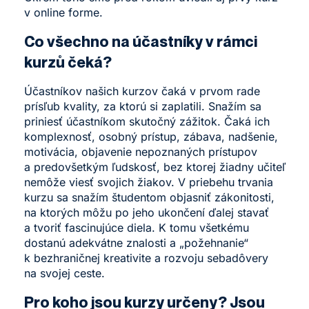
v online forme.
Co všechno na účastníky v rámci
kurzů čeká?
Účastníkov našich kurzov čaká v prvom rade
prísľub kvality, za ktorú si zaplatili. Snažím sa
priniesť účastníkom skutočný zážitok. Čaká ich
komplexnosť, osobný prístup, zábava, nadšenie,
motivácia, objavenie nepoznaných prístupov
a predovšetkým ľudskosť, bez ktorej žiadny učiteľ
nemôže viesť svojich žiakov. V priebehu trvania
kurzu sa snažím študentom objasniť zákonitosti,
na ktorých môžu po jeho ukončení ďalej stavať
a tvoriť fascinujúce diela. K tomu všetkému
dostanú adekvátne znalosti a „požehnanie“
k bezhraničnej kreativite a rozvoju sebadôvery
na svojej ceste.
Pro koho jsou kurzy určeny? Jsou