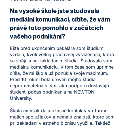
Na vysoké škole jste studovala
mediální komunikaci, cítíte, že vám
právě toto pomohlo v začátcích
vašeho podnikání?
Ešte pred ukončením bakalára som štúdium
vzdala, kvôli veľkej pracovnej vyťaženosti, ktorá
sa spájala so zakladaním štúdia. Študovala som
mediálnu komunikáciu. V tom čase som úprimne
cítila, že mi škola už ponúkla svoje maximum.
Pred 10 rokmi bola úroveň môjho štúdia
neporovnateľná s tým, akú podporu dostávajú
študenti počas podnikania na NEWTON
University.
Škola mi však dala úžasné kontakty vo forme
mojich spolužiakov a nemálo znalostí, ktoré som
pri zakladaní vlastného biznisu využila. Taktiež