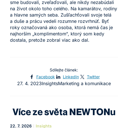
sme budovali, zveľaďovali, ale nikdy nezabúdali
na život okolo toho celého. Na kamarátov, rodiny
a hlavne samých seba. Zušľachťovali svoje telá
a duše a prácu vedeli rozumne rozvrhnúť. Byť
roky označovaná ako osoba, ktorá nemá čas je
najhorším „komplimentom“, ktorý som kedy
dostala, pretože zobral viac ako dal.
Sdílejte článek:
Facebook
LinkedIn
Twitter
27. 4. 2023
Insights
Marketing a komunikace
Více ze světa NEWTONu
22. 7. 2026
Insights