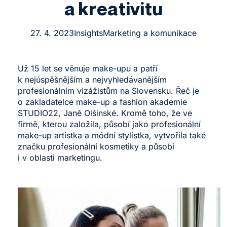
a kreativitu
27. 4. 2023
Insights
Marketing a komunikace
Už 15 let se věnuje make-upu a patří
k nejúspěšnějším a nejvyhledávanějším
profesionálním vizážistům na Slovensku. Řeč je
o zakladatelce make-up a fashion akademie
STUDIO22, Janě Olšinské. Kromě toho, že ve
firmě, kterou založila, působí jako profesionální
make-up artistka a módní stylistka, vytvořila také
značku profesionální kosmetiky a působí
i v oblasti marketingu.