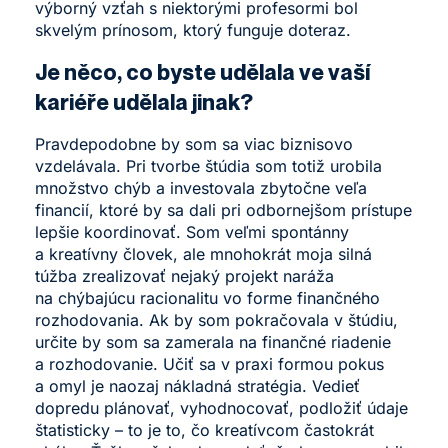
výborný vzťah s niektorými profesormi bol
skvelým prínosom, ktorý funguje doteraz.
Je něco, co byste udělala ve vaší
kariéře udělala jinak?
Pravdepodobne by som sa viac biznisovo
vzdelávala. Pri tvorbe štúdia som totiž urobila
množstvo chýb a investovala zbytočne veľa
financií, ktoré by sa dali pri odbornejšom prístupe
lepšie koordinovať. Som veľmi spontánny
a kreatívny človek, ale mnohokrát moja silná
túžba zrealizovať nejaký projekt naráža
na chýbajúcu racionalitu vo forme finančného
rozhodovania. Ak by som pokračovala v štúdiu,
určite by som sa zamerala na finančné riadenie
a rozhodovanie. Učiť sa v praxi formou pokus
a omyl je naozaj nákladná stratégia. Vedieť
dopredu plánovať, vyhodnocovať, podložiť údaje
štatisticky – to je to, čo kreatívcom častokrát