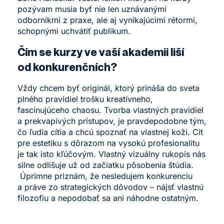
pozývam musia byť nie len uznávanými
odborníkmi z praxe, ale aj vynikajúcimi rétormi,
schopnými uchvátiť publikum.
Čím se kurzy ve vaší akademii liší
od konkurenčních?
Vždy chcem byť originál, ktorý prináša do sveta
plného pravidiel trošku kreatívneho,
fascinujúceho chaosu. Tvorba vlastných pravidiel
a prekvapivých prístupov, je pravdepodobne tým,
čo ľudia cítia a chcú spoznať na vlastnej koži. Cit
pre estetiku s dôrazom na vysokú profesionalitu
je tak isto kľúčovým. Vlastný vizuálny rukopis nás
silne odlišuje už od začiatku pôsobenia štúdia.
Úprimne priznám, že nesledujem konkurenciu
a práve zo strategických dôvodov – nájsť vlastnú
filozofiu a nepodobať sa ani náhodne ostatným.