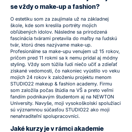
se vždy o make-up a fashion?
O estetiku som za zaujímala už na základnej
škole, kde som kreslila portréty mojich
obľúbených idolov. Následne sa prirodzená
fascinácia tvárami pretavila do maľby na ľudskú
tvár, ktorú dnes nazývame make-up.
Profesionálne sa make-upu venujem už 15 rokov,
pričom pred 11 rokmi sa k nemu pridal aj módny
styling. Vždy som túžila ľudí niečo učiť a zdieľať
získané vedomosti, čo nakoniec vyústilo vo veku
mojich 24 rokov k založeniu projektu menom
STUDIO22 makeup & fashion academy. Firmu
som založila počas štúdia na VŠ a preto veľmi
fandím podnikavým študentom aj na NEWTON
University. Navyše, moji vysokoškolskí spolužiaci
sú významnou súčasťou STUDIO22 ako moji
nenahraditeľní spolupracovníci.
Jaké kurzy je v rámci akademie