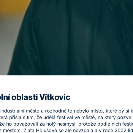
ní oblasti Vítkovic
dustriální město a rozhodně to nebylo místo, které by si k
rá přišla s tím, že udělá festival ve městě, na který pozve 
 že ho považovali za holý nesmysl, protože podle nich festi
ím městem. Zlata Holušová se ale nevzdala a v roce 2002 li