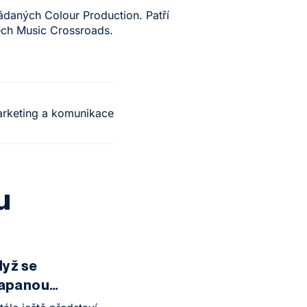
řádaných Colour Production. Patří
zech Music Crossroads.
rketing a komunikace
u
dyž se
lapanou