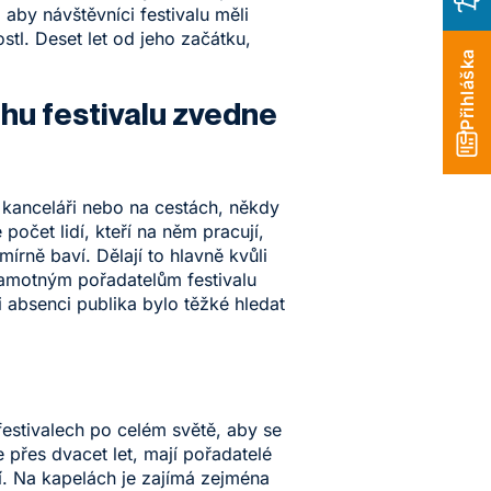
 aby návštěvníci festivalu měli
stl. Deset let od jeho začátku,
Přihláška
běhu festivalu zvedne
v kanceláři nebo na cestách, někdy
počet lidí, kteří na něm pracují,
írně baví. Dělají to hlavně kvůli
I samotným pořadatelům festivalu
i absenci publika bylo těžké hledat
 festivalech po celém světě, aby se
 přes dvacet let, mají pořadatelé
í. Na kapelách je zajímá zejména