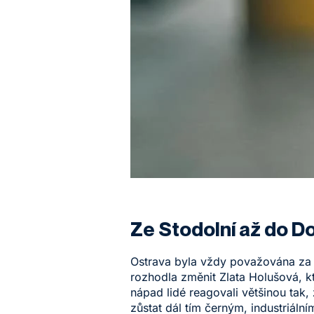
Ze Stodolní až do Dol
Ostrava byla vždy považována za in
rozhodla změnit Zlata Holušová, kte
nápad lidé reagovali většinou tak,
zůstat dál tím černým, industriáln