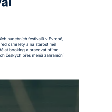
val
ších hudebních festivalů v Evropě,
řed osmi lety a na starost měl
 dělat booking a pracovat přímo
těch českých přes menší zahraniční