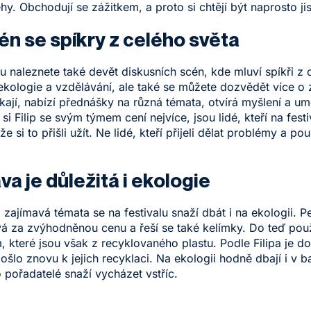
běhy. Obchodují se zážitkem, a proto si chtějí být naprosto ji
én se spíkry z celého světa
u naleznete také devět diskusních scén, kde mluví spíkři z 
kologie a vzdělávání, ale také se můžete dozvědět více o z
říkají, nabízí přednášky na různá témata, otvírá myšlení a 
Filip se svým týmem cení nejvíce, jsou lidé, kteří na festival
že si to přišli užít. Ne lidé, kteří přijeli dělat problémy a po
va je důležitá i ekologie
jímavá témata se na festivalu snaží dbát i na ekologii. Pe
vá za zvýhodněnou cenu a řeší se také kelímky. Do teď použí
 které jsou však z recyklovaného plastu. Podle Filipa je do
šlo znovu k jejich recyklaci. Na ekologii hodně dbají i v ba
o pořadatelé snaží vycházet vstříc.