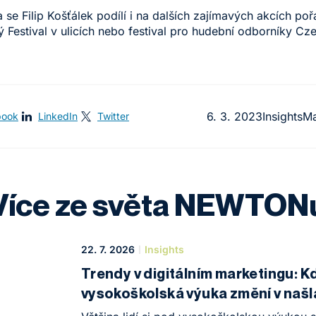
 se Filip Košťálek podílí i na dalších zajímavých akcích po
 Festival v ulicích nebo festival pro hudební odborníky C
6. 3. 2023
Insights
Ma
book
LinkedIn
Twitter
Více ze světa NEWTON
22. 7. 2026
Insights
Trendy v digitálním marketingu: K
vysokoškolská výuka změní v naš
oborovou konferenci