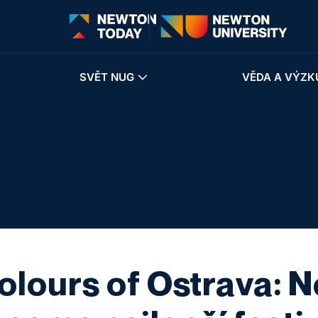
SVĚT NUG
VĚDA A VÝZK
lours of Ostrava: Ne