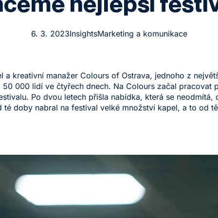
ceme nejlepší festi
6. 3. 2023
Insights
Marketing a komunikace
el a kreativní manažer Colours of Ostrava, jednoho z největ
 50 000 lidí ve čtyřech dnech. Na Colours začal pracovat p
estivalu. Po dvou letech přišla nabídka, která se neodmítá,
od té doby nabral na festival velké množství kapel, a to od 