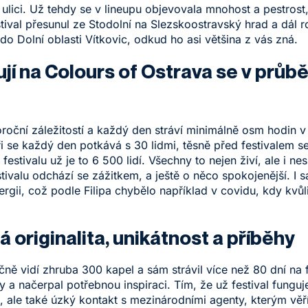
í ulici. Už tehdy se v lineupu objevovala mnohost a pestrost,
tival přesunul ze Stodolní na Slezskoostravský hrad a dál ro
do Dolní oblasti Vítkovic, odkud ho asi většina z vás zná.
acují na Colours of Ostrava se v prů
eloroční záležitostí a každý den stráví minimálně osm hodin 
i se každý den potkává s 30 lidmi, těsně před festivalem se 
ivalu už je to 6 500 lidí. Všechny to nejen živí, ale i nesm
festivalu odchází se zážitkem, a ještě o něco spokojenější. 
rgii, což podle Filipa chybělo například v covidu, kdy kvůl
á originalita, unikátnost a příběhy
očně vidí zhruba 300 kapel a sám strávil více než 80 dní na
 a načerpal potřebnou inspiraci. Tím, že už festival funguje
, ale také úzký kontakt s mezinárodními agenty, kterým věř