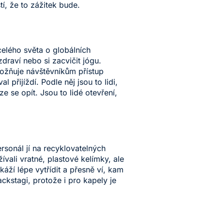
stí, že to zážitek bude.
celého světa o globálních
draví nebo si zacvičit jógu.
umožňuje návštěvníkům přístup
 přijíždí. Podle něj jsou to lidi,
uze se opít. Jsou to lidé otevření,
rsonál jí na recyklovatelných
vali vratné, plastové kelímky, ale
káží lépe vytřídit a přesně ví, kam
ckstagi, protože i pro kapely je