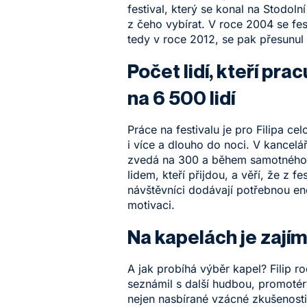
festival, který se konal na Stodoln
z čeho vybírat. V roce 2004 se fes
tedy v roce 2012, se pak přesunul 
Počet lidí, kteří pr
na 6 500 lidí
Práce na festivalu je pro Filipa c
i více a dlouho do noci. V kancelář
zvedá na 300 a během samotného fest
lidem, kteří přijdou, a věří, že z 
návštěvníci dodávají potřebnou ene
motivaci.
Na kapelách je zajím
A jak probíhá výběr kapel? Filip r
seznámil s další hudbou, promotéry
nejen nasbírané vzácné zkušenosti