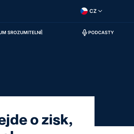
CZ
UM SROZUMITELNĚ
PODCASTY
jde o zisk,