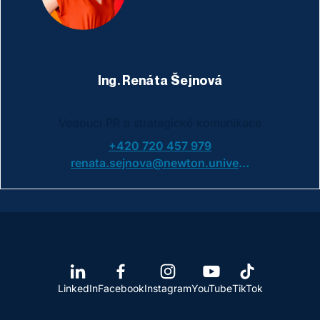
Ing. Renáta Šejnová
Vedoucí PR a strategické komunikace
+420 720 457 979
renata.sejnova@newton.university
LinkedIn
Facebook
Instagram
YouTube
TikTok