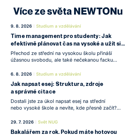
Více ze světa NEWTONu
9. 8. 2026
Studium a vzdělávání
Time management pro studenty: Jak
efektivně plánovat čas na vysoké a užít si
studium bez stresu
Přechod ze střední na vysokou školu přináší
úžasnou svobodu, ale také nečekanou facku
v podobě plné osobní zodpovědnosti. Najednou
nad vámi nestojí vyučující s dennodenními úkoly
6. 8. 2026
Studium a vzdělávání
a rozvrh vám dává pocit obrovského množství
Jak napsat esej: Struktura, zdroje
volného času – alespoň do chvíle, než zaklepe
a správné citace
na dveře zkouškové období. Jak si udržet
přehled, úspěšně zvládat studium na vysoké
Dostali jste za úkol napsat esej na střední
škole, a ještě u toho budovat kariéru nebo si
nebo vysoké škole a nevíte, kde přesně začít?
užívat osobní život? Klíčem k úspěchu je
Připravili jsme kompletního průvodce. Najdete
zvládnutý time management pro studenty
v něm krok za krokem návod, díky kterému
29. 7. 2026
Svět NUG
a znalost toho, jak efektivně plánovat čas
zvládnete vše levou zadní – od přípravy osnovy
Bakalářem za rok. Pokud máte hotovou
na vysoké.
přes tvorbu silných argumentů až po akademické