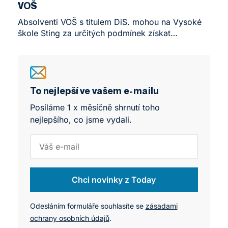
VOŠ
citace podle mezinárodních standardů.
Absolventi VOŠ s titulem DiS. mohou na Vysoké
škole Sting za určitých podmínek získat
akademický titul Bc. ve zkráceném režimu –
při optimálním uznání předmětů již za 1 rok.
Studium probíhá prezenční i kombinovanou
formou a umožňuje tematicky navázat
na absolventskou práci z VOŠ.
To nejlepší ve vašem e-mailu
Posíláme 1 x měsíčně shrnutí toho
nejlepšího, co jsme vydali.
Chci novinky z Today
Odesláním formuláře souhlasíte se
zásadami
ochrany osobních údajů
.