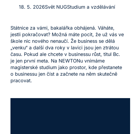
18. 5. 2026
Svět NUG
Studium a vzdělávání
Státnice za vámi, bakalářka obhájená. Váháte,
jestli pokračovat? Možná máte pocit, že už vás ve
škole nic nového nenaučí. Že business se dělá
„venku“ a další dva roky v lavici jsou jen ztrátou
času. Pokud ale chcete v businessu růst, titul Bc.
je jen první meta. Na NEWTONu vnímáme
magisterské studium jako prostor, kde přestanete
o businessu jen číst a začnete na něm skutečně
pracovat.