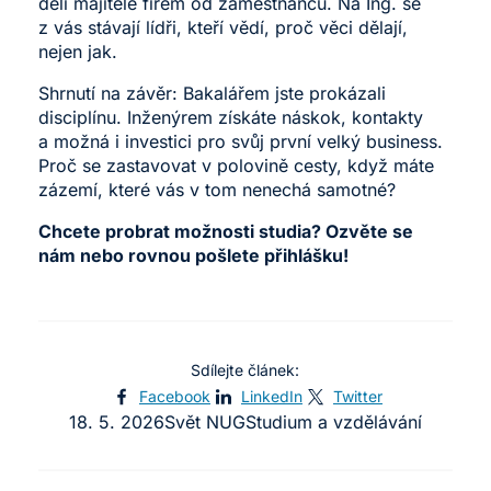
dělí majitele firem od zaměstnanců. Na Ing. se
z vás stávají lídři, kteří vědí, proč věci dělají,
nejen jak.
Shrnutí na závěr: Bakalářem jste prokázali
disciplínu. Inženýrem získáte náskok, kontakty
a možná i investici pro svůj první velký business.
Proč se zastavovat v polovině cesty, když máte
zázemí, které vás v tom nenechá samotné?
Chcete probrat
možnosti studia
? Ozvěte se
nám nebo rovnou pošlete
přihlášku
!
Sdílejte článek:
Facebook
LinkedIn
Twitter
18. 5. 2026
Svět NUG
Studium a vzdělávání