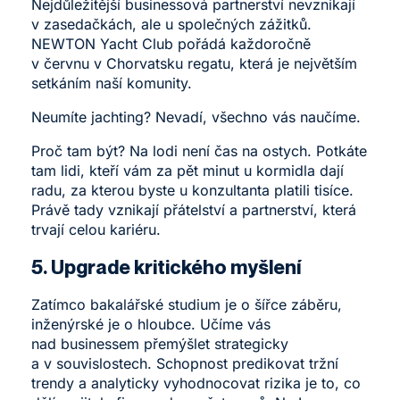
Nejdůležitější businessová partnerství nevznikají
v zasedačkách, ale u společných zážitků.
NEWTON Yacht Club
pořádá každoročně
v červnu v Chorvatsku regatu, která je největším
setkáním naší komunity.
Neumíte jachting? Nevadí, všechno vás naučíme.
Proč tam být? Na lodi není čas na ostych. Potkáte
tam lidi, kteří vám za pět minut u kormidla dají
radu, za kterou byste u konzultanta platili tisíce.
Právě tady vznikají přátelství a partnerství, která
trvají celou kariéru.
5. Upgrade kritického myšlení
Zatímco bakalářské studium je o šířce záběru,
inženýrské je o hloubce. Učíme vás
nad businessem přemýšlet strategicky
a v souvislostech. Schopnost predikovat tržní
trendy a analyticky vyhodnocovat rizika je to, co