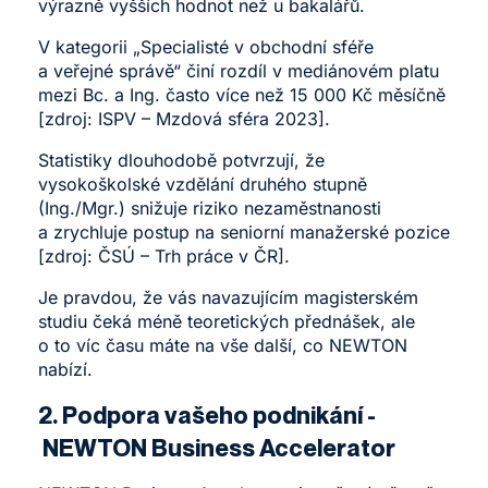
výrazně vyšších hodnot než u bakalářů.
V kategorii „Specialisté v obchodní sféře
a veřejné správě“ činí rozdíl v mediánovém platu
mezi Bc. a Ing. často více než 15 000 Kč měsíčně
[zdroj:
ISPV – Mzdová sféra 2023
].
Statistiky dlouhodobě potvrzují, že
vysokoškolské vzdělání druhého stupně
(Ing./Mgr.) snižuje riziko nezaměstnanosti
a zrychluje postup na seniorní manažerské pozice
[zdroj:
ČSÚ – Trh práce v ČR
].
Je pravdou, že vás navazujícím magisterském
studiu čeká méně teoretických přednášek, ale
o to víc času máte na vše další, co NEWTON
nabízí.
2. Podpora vašeho podnikání -
NEWTON Business Accelerator