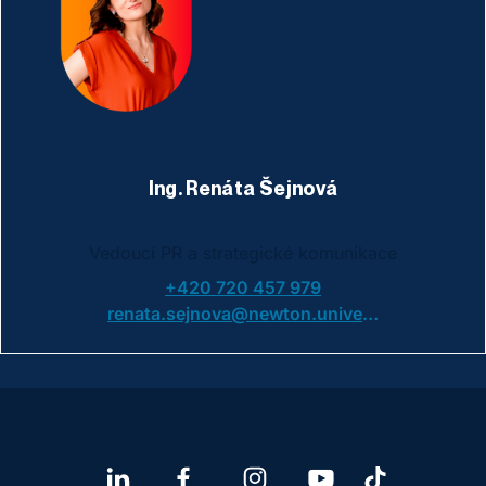
Ing. Renáta Šejnová
Vedoucí PR a strategické komunikace
+420 720 457 979
renata.sejnova@newton.university