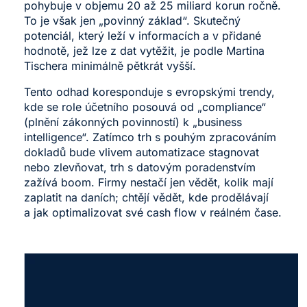
pohybuje v objemu 20 až 25 miliard korun ročně.
To je však jen „povinný základ“. Skutečný
potenciál, který leží v informacích a v přidané
hodnotě, jež lze z dat vytěžit, je podle Martina
Tischera minimálně pětkrát vyšší.
Tento odhad koresponduje s evropskými trendy,
kde se role účetního posouvá od „compliance“
(plnění zákonných povinností) k „business
intelligence“. Zatímco trh s pouhým zpracováním
dokladů bude vlivem automatizace stagnovat
nebo zlevňovat, trh s datovým poradenstvím
zažívá boom. Firmy nestačí jen vědět, kolik mají
zaplatit na daních; chtějí vědět, kde prodělávají
a jak optimalizovat své cash flow v reálném čase.