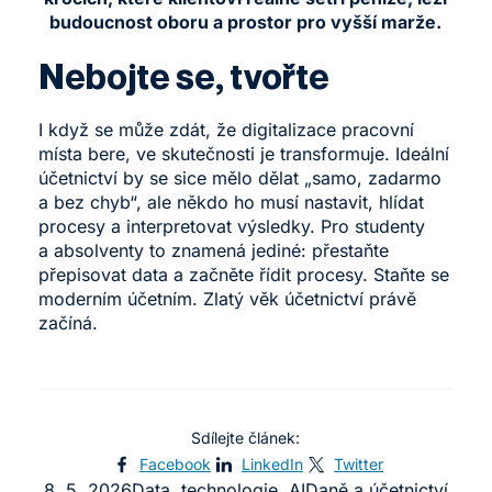
budoucnost oboru a prostor pro vyšší marže.
Nebojte se, tvořte
I když se může zdát, že digitalizace pracovní
místa bere, ve skutečnosti je transformuje. Ideální
účetnictví by se sice mělo dělat „samo, zadarmo
a bez chyb“, ale někdo ho musí nastavit, hlídat
procesy a interpretovat výsledky. Pro studenty
a absolventy to znamená jediné: přestaňte
přepisovat data a začněte řídit procesy.
Staňte se
moderním účetním
. Zlatý věk účetnictví právě
začíná.
Sdílejte článek:
Facebook
LinkedIn
Twitter
8. 5. 2026
Data, technologie, AI
Daně a účetnictví