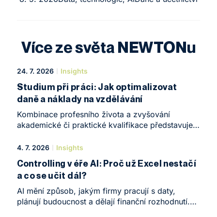
Více ze světa NEWTONu
24. 7. 2026
Insights
Studium při práci: Jak optimalizovat
daně a náklady na vzdělávání
Kombinace profesního života a zvyšování
akademické či praktické kvalifikace představuje
v roce 2026 jeden z nejefektivnějších způsobů,
jak nastartovat kariéru nebo posunout vlastní
4. 7. 2026
Insights
podnikání na zcela novou úroveň. Žijeme v době,
Controlling v éře AI: Proč už Excel nestačí
kdy se nároky na odborné znalosti – zejména
a co se učit dál?
v oblastech, jako jsou daně, účetnictví
a podnikové finance – mění bezprecedentním
AI mění způsob, jakým firmy pracují s daty,
tempem. Formální vzdělání úzce spojené
plánují budoucnost a dělají finanční rozhodnutí.
s praktickými zkušenostmi vytváří na trhu práce
Znamená to, že controlling nebo finanční řízení