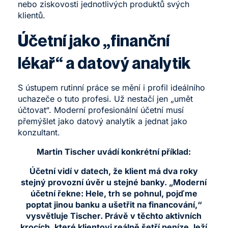
nebo ziskovosti jednotlivých produktů svých
klientů.
Účetní jako „finanční
lékař“ a datový analytik
S ústupem rutinní práce se mění i profil ideálního
uchazeče o tuto profesi. Už nestačí jen „umět
účtovat“. Moderní profesionální účetní musí
přemýšlet jako datový analytik a jednat jako
konzultant.
Martin Tischer uvádí konkrétní příklad:
Účetní vidí v datech, že klient má dva roky
stejný provozní úvěr u stejné banky. „Moderní
účetní řekne: Hele, trh se pohnul, pojďme
poptat jinou banku a ušetřit na financování,“
vysvětluje Tischer. Právě v těchto aktivních
krocích, které klientovi reálně šetří peníze, leží