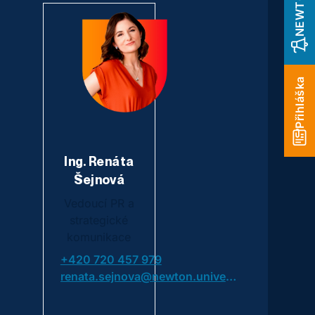
Přihláška
Ing. Renáta
Šejnová
Vedoucí PR a
strategické
komunikace
+420 720 457 979
renata.sejnova@newton.university