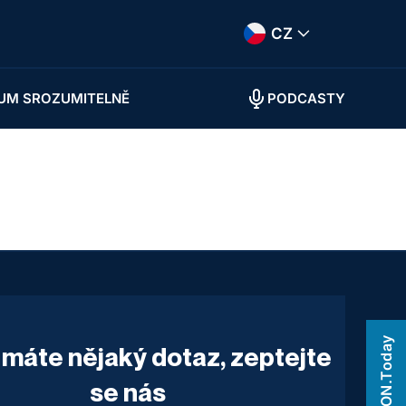
CZ
UM SROZUMITELNĚ
PODCASTY
NEWTON.Today
máte nějaký dotaz, zeptejte
se nás