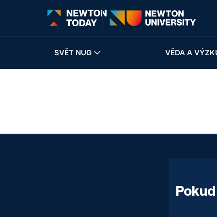
SVĚT NUG
VĚDA A VÝZK
y
Pokud 