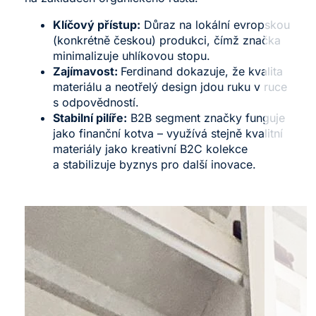
Klíčový přístup:
Důraz na lokální evropskou
(konkrétně českou) produkci, čímž značka
minimalizuje uhlíkovou stopu.
Zajímavost:
Ferdinand dokazuje, že kvalita
materiálu a neotřelý design jdou ruku v ruce
s odpovědností.
Stabilní pilíře:
B2B segment značky funguje
jako finanční kotva – využívá stejně kvalitní
materiály jako kreativní B2C kolekce
a stabilizuje byznys pro další inovace.