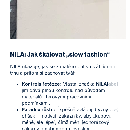
NILA
: Jak škálovat „slow fashion“
NILA ukazuje, jak se z malého butiku stát lídrem
trhu a přitom si zachovat tvář.
Kontrola řetězce:
Vlastní značka
NILAlabel
jim dává plnou kontrolu nad původem
materiálů i férovými pracovními
podmínkami.
Paradox růstu:
Úspěšně zvládají byznysový
oříšek – motivují zákazníky, aby „kupovali
méně, ale lépe“, čímž mění jednorázový
nákup v dlouhodobou investici.