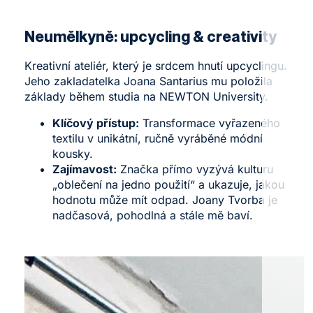
Neumělkyně
: upcycling & creativity
Kreativní ateliér, který je srdcem hnutí upcyclingu.
Jeho zakladatelka Joana Santarius mu položila
základy během studia na NEWTON University.
Klíčový přístup:
Transformace vyřazeného
textilu v unikátní, ručně vyráběné módní
kousky.
Zajímavost:
Značka přímo vyzývá kulturu
„oblečení na jedno použití“ a ukazuje, jakou
hodnotu může mít odpad. Joany Tvorba je
nadčasová, pohodlná a stále mě baví.