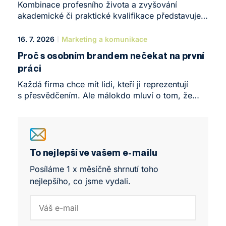
programu.
Kombinace profesního života a zvyšování
akademické či praktické kvalifikace představuje
v roce 2026 jeden z nejefektivnějších způsobů,
jak nastartovat kariéru nebo posunout vlastní
16. 7. 2026
Marketing a komunikace
podnikání na zcela novou úroveň. Žijeme v době,
Proč s osobním brandem nečekat na první
kdy se nároky na odborné znalosti – zejména
práci
v oblastech, jako jsou daně, účetnictví
a podnikové finance – mění bezprecedentním
Každá firma chce mít lidi, kteří ji reprezentují
tempem. Formální vzdělání úzce spojené
s přesvědčením. Ale málokdo mluví o tom, že
s praktickými zkušenostmi vytváří na trhu práce
schopnost reprezentovat sebe sama je stejně
obrovskou konkurenční výhodu, kterou lze přímo
důležitá. V rámci praxe Ambasadorství
přetavit ve vyšší finanční ohodnocení.
na NEWTON University jsme právě tohle zkoušeli
se studenty Business Leadership Programu. A
výsledky mě překvapily.
To nejlepší ve vašem e-mailu
Posíláme 1 x měsíčně shrnutí toho
nejlepšího, co jsme vydali.