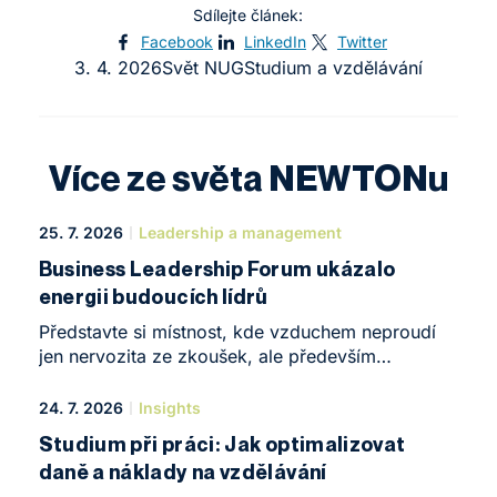
Sdílejte článek:
Facebook
LinkedIn
Twitter
3. 4. 2026
Svět NUG
Studium a vzdělávání
Více ze světa NEWTONu
25. 7. 2026
Leadership a management
Business Leadership Forum ukázalo
energii budoucích lídrů
Představte si místnost, kde vzduchem neproudí
jen nervozita ze zkoušek, ale především
obrovská chuť něco tvořit. Taková atmosféra
ovládla koncem května NEWTON Business Club
24. 7. 2026
Insights
v Brně. Konalo se zde Business Leadership Forum
Studium při práci: Jak optimalizovat
– komorní, ale o to intenzivnější konference, která
daně a náklady na vzdělávání
pomyslně uzavřela první rok studia stejnojmeného