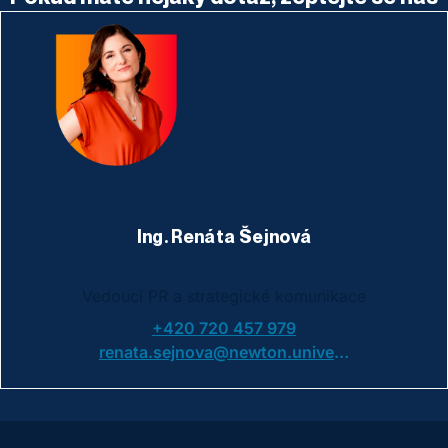
Ing. Renáta Šejnová
Vedoucí PR a strategické komunikace
+420 720 457 979
renata.sejnova@newton.university