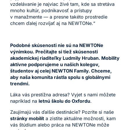
vzdelávanie je najviac živé tam, kde sa stretáva
mnoho kultúr, podnikavosť a prístupy
v manažmente — a presne takéto prostredie
chcem ďalej rozvíjať aj na NEWTONe.“
Podobné skúsenosti nie sú na NEWTONe
výnimkou. Prečítajte si tiež
skúsenosti
akademickej riaditeľky Ludmily Hruban
. Mobility
aktívne podporujeme u našich kolegov,
študentov aj celej NEWTON Family. Chceme,
aby naša komunita rástla spolu s globálnymi
trendmi.
Láka vás prestížna adresa? Vyjet s nami môžete
napríklad na
letnú školu do Oxfordu
.
Zaujímajú vás ďalšie destinácie? Pozrite si naše
stránky mobilít
a zistite aktuálne možnosti, kam
vás štúdium alebo práca na NEWTONe môže