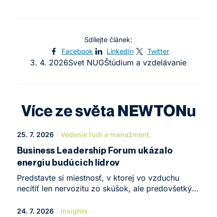
Sdílejte článek:
Facebook
LinkedIn
Twitter
3. 4. 2026
Svet NUG
Štúdium a vzdelávanie
Více ze světa NEWTONu
25. 7. 2026
Vedenie ľudí a manažment.
Business Leadership Forum ukázalo
energiu budúcich lídrov
Predstavte si miestnosť, v ktorej vo vzduchu
necítiť len nervozitu zo skúšok, ale predovšetkým
obrovskú chuť niečo tvoriť. Presne taká atmosféra
zavládla koncom mája v NEWTON Business
24. 7. 2026
Insights