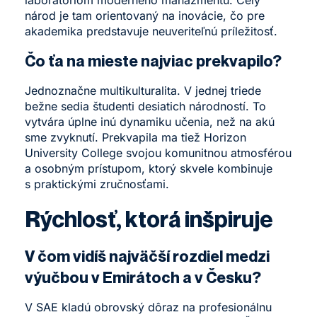
národ je tam orientovaný na inovácie, čo pre
akademika predstavuje neuveriteľnú príležitosť.
Čo ťa na mieste najviac prekvapilo?
Jednoznačne multikulturalita. V jednej triede
bežne sedia študenti desiatich národností. To
vytvára úplne inú dynamiku učenia, než na akú
sme zvyknutí. Prekvapila ma tiež Horizon
University College svojou komunitnou atmosférou
a osobným prístupom, ktorý skvele kombinuje
s praktickými zručnosťami.
Rýchlosť, ktorá inšpiruje
V čom vidíš najväčší rozdiel medzi
výučbou v Emirátoch a v Česku?
V SAE kladú obrovský dôraz na profesionálnu