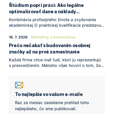
Clube v Brne. Konalo sa tu Business Leadership
Štúdium popri práci: Ako legálne
Forum, komorná, no o to intenzívnejšia
optimalizovať dane a náklady
konferencia, ktorá symbolicky uzavrela prvý rok
na vzdelávanie
štúdia rovnomenného programu.
Kombinácia profesijného života a zvyšovania
akademickej či praktickej kvalifikácie predstavuje
v roku 2026 jeden z najefektívnejších spôsobov,
ako naštartovať kariéru alebo posunúť vlastné
16. 7. 2026
Marketing a komunikácia
podnikanie na úplne novú úroveň. Žijeme v dobe,
Prečo nečakať s budovaním osobnej
kedy sa nároky na odborné znalosti – najmä
značky až na prvé zamestnanie
v oblastiach, ako sú daně, účtovníctvo
a podnikové financie – menia bezprecedentným
Každá firma chce mať ľudí, ktorí ju reprezentujú
tempem. Formálne vzdelanie úzko spojené
s presvedčením. Málokto však hovorí o tom, že
s praktickými skúsenosťami vytvára na trhu práce
rovnako dôležitá je schopnosť reprezentovať aj
obrovskú konkurenčnú výhodu, ktorú môžeme
samého seba.
priamo premeniť na vyššie finančné ohodnotenie.
To najlepšie vo vašom e-maile
Raz za mesiac zasielame prehľad toho
najlepšieho, čo sme publikovali.