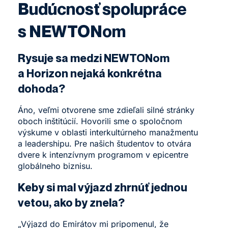
Budúcnosť spolupráce
s NEWTONom
Rysuje sa medzi NEWTONom
a Horizon nejaká konkrétna
dohoda?
Áno, veľmi otvorene sme zdieľali silné stránky
oboch inštitúcií. Hovorili sme o spoločnom
výskume v oblasti interkultúrneho manažmentu
a leadershipu. Pre našich študentov to otvára
dvere k intenzívnym programom v epicentre
globálneho biznisu.
Keby si mal výjazd zhrnúť jednou
vetou, ako by znela?
„Výjazd do Emirátov mi pripomenul, že