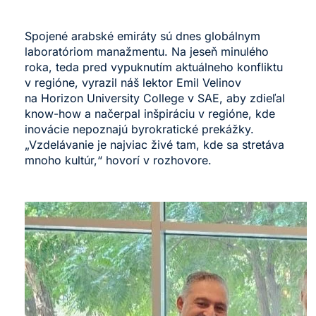
Spojené arabské emiráty sú dnes globálnym
laboratóriom manažmentu. Na jeseň minulého
roka, teda pred vypuknutím aktuálneho konfliktu
v regióne, vyrazil náš lektor Emil Velinov
na Horizon University College v SAE, aby zdieľal
know-how a načerpal inšpiráciu v regióne, kde
inovácie nepoznajú byrokratické prekážky.
„Vzdelávanie je najviac živé tam, kde sa stretáva
mnoho kultúr,“ hovorí v rozhovore.