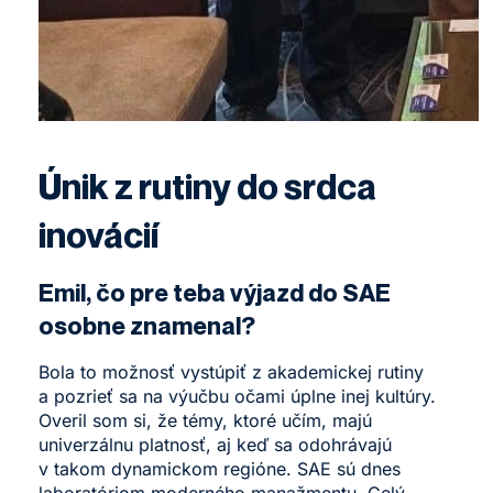
Únik z rutiny do srdca
inovácií
Emil, čo pre teba výjazd do SAE
osobne znamenal?
Bola to možnosť vystúpiť z akademickej rutiny
a pozrieť sa na výučbu očami úplne inej kultúry.
Overil som si, že témy, ktoré učím, majú
univerzálnu platnosť, aj keď sa odohrávajú
v takom dynamickom regióne. SAE sú dnes
laboratóriom moderného manažmentu. Celý