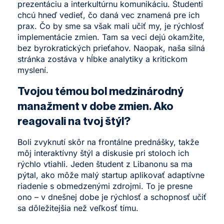
prezentáciu a interkultúrnu komunikáciu. Študenti
chcú hneď vedieť, čo daná vec znamená pre ich
prax. Čo by sme sa však mali učiť my, je rýchlosť
implementácie zmien. Tam sa veci dejú okamžite,
bez byrokratických prieťahov. Naopak, naša silná
stránka zostáva v hĺbke analytiky a kritickom
myslení.
Tvojou témou bol medzinárodný
manažment v dobe zmien. Ako
reagovali na tvoj štýl?
Boli zvyknutí skôr na frontálne prednášky, takže
môj interaktívny štýl a diskusie pri stoloch ich
rýchlo vtiahli. Jeden študent z Libanonu sa ma
pýtal, ako môže malý startup aplikovať adaptívne
riadenie s obmedzenými zdrojmi. To je presne
ono – v dnešnej dobe je rýchlosť a schopnosť učiť
sa dôležitejšia než veľkosť tímu.