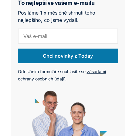
NEWTON potvrzuje svou roli lídra, který nečeká
To nejlepší ve vašem e-mailu
na „lepší zítřky″, ale aktivně je tvoří.
Posíláme 1 x měsíčně shrnutí toho
nejlepšího, co jsme vydali.
Chci novinky z Today
Odesláním formuláře souhlasíte se
zásadami
ochrany osobních údajů
.