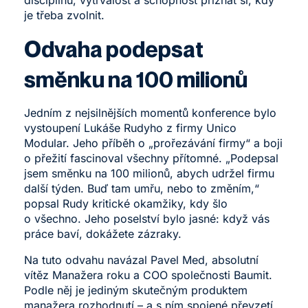
je třeba zvolnit.
Odvaha podepsat
směnku na 100 milionů
Jedním z nejsilnějších momentů konference bylo
vystoupení Lukáše Rudyho z firmy Unico
Modular. Jeho příběh o „prořezávání firmy“ a boji
o přežití fascinoval všechny přítomné. „Podepsal
jsem směnku na 100 milionů, abych udržel firmu
další týden. Buď tam umřu, nebo to změním,“
popsal Rudy kritické okamžiky, kdy šlo
o všechno. Jeho poselství bylo jasné: když vás
práce baví, dokážete zázraky.
Na tuto odvahu navázal Pavel Med, absolutní
vítěz Manažera roku a COO společnosti Baumit.
Podle něj je jediným skutečným produktem
manažera rozhodnutí – a s ním spojené převzetí