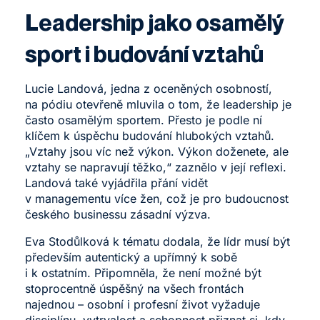
Leadership jako osamělý
sport i budování vztahů
Lucie Landová, jedna z oceněných osobností,
na pódiu otevřeně mluvila o tom, že leadership je
často osamělým sportem. Přesto je podle ní
klíčem k úspěchu budování hlubokých vztahů.
„Vztahy jsou víc než výkon. Výkon doženete, ale
vztahy se napravují těžko,“ zaznělo v její reflexi.
Landová také vyjádřila přání vidět
v managementu více žen, což je pro budoucnost
českého businessu zásadní výzva.
Eva Stodůlková k tématu dodala, že lídr musí být
především autentický a upřímný k sobě
i k ostatním. Připomněla, že není možné být
stoprocentně úspěšný na všech frontách
najednou – osobní i profesní život vyžaduje
disciplínu, vytrvalost a schopnost přiznat si, kdy