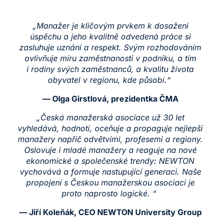
„Manažer je klíčovým prvkem k dosažení
úspěchu a jeho kvalitně odvedená práce si
zasluhuje uznání a respekt. Svým rozhodováním
ovlivňuje míru zaměstnanosti v podniku, a tím
i rodiny svých zaměstnanců, a kvalitu života
obyvatel v regionu, kde působí.“
— Olga Girstlová, prezidentka ČMA
„Česká manažerská asociace už 30 let
vyhledává, hodnotí, oceňuje a propaguje nejlepší
manažery napříč odvětvími, profesemi a regiony.
Oslovuje i mladé manažery a reaguje na nové
ekonomické a společenské trendy: NEWTON
vychovává a formuje nastupující generaci. Naše
propojení s Českou manažerskou asociací je
proto naprosto logické. “
— Jiří Koleňák, CEO NEWTON University Group