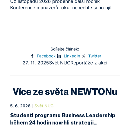
Už listopadu 2026 proběhne další ročník
Konference manažerů roku, nenechte si ho ujít.
Sdílejte článek:
Facebook
LinkedIn
Twitter
27. 11. 2025
Svět NUG
Reportáže z akcí
Více ze světa NEWTONu
5. 6. 2026
Svět NUG
Studenti programu Business Leadership
během 24 hodin navrhli strategii
pro NEWTON University