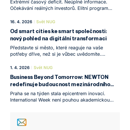
Extrémní časový deficit. Neúplné informace.
Očekávání reálných investorů. Elitní program
Business Leadership na NEWTON University
nestaví na teoretických případových studiích.
16. 4. 2026
Svět NUG
Pilotní ročník 24hodinového Design Thinking
Od smart cities ke smart společnosti:
Hackathonu ukázal, jak vypadá skutečný střet
nový pohled na digitální transformaci
s businessovou realitou.
Představte si město, které reaguje na vaše
potřeby dříve, než si je vůbec uvědomíte.
Doprava, která se přizpůsobuje v reálném čase.
Vzdělávání, které se učí společně s vámi. Zní to
1. 4. 2026
Svět NUG
jako sci-fi? Ne tak docela. Přesně o takové
Business Beyond Tomorrow: NEWTON
budoucnosti se diskutovalo na 13. ročníku
redefinuje budoucnost mezinárodního
konference EAI Mobility, IoT and Smart
vzdělávání
Cities 2026 – jedné z významných globálních
Praha se na týden stala epicentrem inovací.
platforem propojujících technologie, byznys
International Week není pouhou akademickou
a společnost.
konferencí, ale funguje jako inkubátor nápadů,
které formují i podobu Evropského fóra podnikání
(EFP). Od psychologického bezpečí ve třídách až
po budování celoevropských univerzitních aliancí,