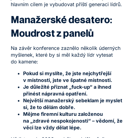
hlavním cílem je vybudovat příští generaci lídrů.
Manažerské desatero:
Moudrost z panelů
Na závěr konference zaznělo několik úderných
myšlenek, které by si měl každý lídr vytesat
do kamene:
Pokud si myslíte, že jste nejchytřejší
v místnosti, jste ve špatné místnosti.
Je důležité přiznat „fuck-up“ a ihned
přinést nápravná opatření.
Největší manažerský sebeklam je myslet
si, že to dělám dobře.
Mějme firemní kulturu založenou
na „zdravé nespokojenosti“ – vědomí, že
věci lze vždy dělat lépe.