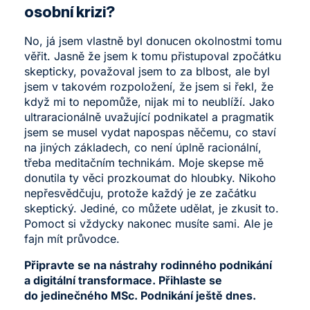
osobní krizi?
No, já jsem vlastně byl donucen okolnostmi tomu
věřit. Jasně že jsem k tomu přistupoval zpočátku
skepticky, považoval jsem to za blbost, ale byl
jsem v takovém rozpoložení, že jsem si řekl, že
když mi to nepomůže, nijak mi to neublíží. Jako
ultraracionálně uvažující podnikatel a pragmatik
jsem se musel vydat napospas něčemu, co staví
na jiných základech, co není úplně racionální,
třeba meditačním technikám. Moje skepse mě
donutila ty věci prozkoumat do hloubky. Nikoho
nepřesvědčuju, protože každý je ze začátku
skeptický. Jediné, co můžete udělat, je zkusit to.
Pomoct si vždycky nakonec musíte sami. Ale je
fajn mít průvodce.
Připravte se na nástrahy rodinného podnikání
a digitální transformace.
Přihlaste se
do jedinečného MSc. Podnikání ještě dnes
.