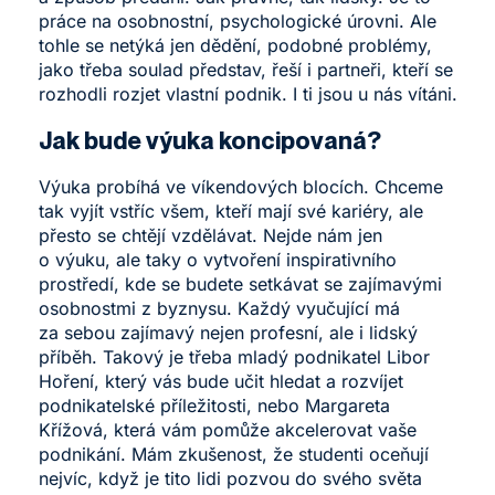
práce na osobnostní, psychologické úrovni. Ale
tohle se netýká jen dědění, podobné problémy,
jako třeba soulad představ, řeší i partneři, kteří se
rozhodli rozjet vlastní podnik. I ti jsou u nás vítáni.
Jak bude výuka koncipovaná?
Výuka probíhá ve víkendových blocích. Chceme
tak vyjít vstříc všem, kteří mají své kariéry, ale
přesto se chtějí vzdělávat. Nejde nám jen
o výuku, ale taky o vytvoření inspirativního
prostředí, kde se budete setkávat se zajímavými
osobnostmi z byznysu. Každý vyučující má
za sebou zajímavý nejen profesní, ale i lidský
příběh. Takový je třeba mladý podnikatel Libor
Hoření, který vás bude učit hledat a rozvíjet
podnikatelské příležitosti, nebo Margareta
Křížová, která vám pomůže akcelerovat vaše
podnikání. Mám zkušenost, že studenti oceňují
nejvíc, když je tito lidi pozvou do svého světa