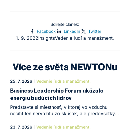
Sdílejte článek:
Facebook
LinkedIn
Twitter
1. 9. 2022
Insights
Vedenie ľudí a manažment.
Více ze světa NEWTONu
25. 7. 2026
Vedenie ľudí a manažment.
Business Leadership Forum ukázalo
energiu budúcich lídrov
Predstavte si miestnosť, v ktorej vo vzduchu
necítiť len nervozitu zo skúšok, ale predovšetkým
obrovskú chuť niečo tvoriť. Presne taká atmosféra
zavládla koncom mája v NEWTON Business
23. 7. 2026
Vedenie ľudí a manažment.