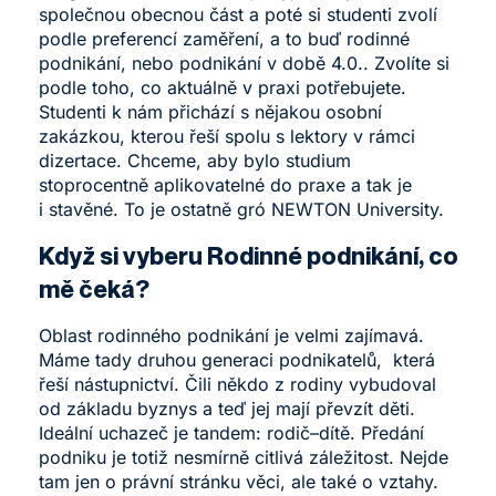
společnou obecnou část a poté si studenti zvolí
podle preferencí zaměření, a to buď rodinné
podnikání, nebo podnikání v době 4.0.. Zvolíte si
podle toho, co aktuálně v praxi potřebujete.
Studenti k nám přichází s nějakou osobní
zakázkou, kterou řeší spolu s lektory v rámci
dizertace. Chceme, aby bylo studium
stoprocentně aplikovatelné do praxe a tak je
i stavěné. To je ostatně gró NEWTON University.
Když si vyberu Rodinné podnikání, co
mě čeká?
Oblast rodinného podnikání je velmi zajímavá.
Máme tady druhou generaci podnikatelů, která
řeší nástupnictví. Čili někdo z rodiny vybudoval
od základu byznys a teď jej mají převzít děti.
Ideální uchazeč je tandem: rodič–⁠dítě. Předání
podniku je totiž nesmírně citlivá záležitost. Nejde
tam jen o právní stránku věci, ale také o vztahy.