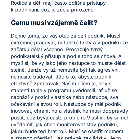
Rodiče a děti mají často odlišné přístupy
k podnikání, což je zcela přirozené.
Čemu musí vzájemně čelit?
Dejme tomu, že váš otec založil podnik. Musel
extrémně pracovat, mít ostré lokty a v podniku ze
začátku dělal všechno. Prosazuje tvrdý
podnikatelský přístup a podle toho se chová. A
myslí si, že vy jako jeho nástupce to musíte dělat
stejně. Jenže vy už nemusíte být tak agresivní,
nemusíte budovat. Jde o to, abyste podnik
efektivně zpracovali. Našim cílem je, aby si
studenti tohle v programu uvědomili, ať už se
nachází v pozici vlastníka nebo nástupce, svá
očekávání a svou roli. Nástupce by měl podnik
inovovat, chránit ho a vlastník ho musí doopravdy
pustit, což bývá často problém. Vlastník by si měl
uvědomit, jak chce monitorovat stav podniku,
jakou bude teď hrát roli. Musí se ošetřit moment
a způsob předání. Jak právně, tak lidsky. Je to