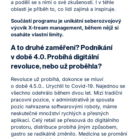
a podělí se s nimi o své zkušenosti. I v téhle
oblasti je příběh to, co lidi zajímá a inspiruje.
Součástí programu je unikátní seberozvojový
výcvik X-tream management, během nějž si
osaháte vlastní limity.
A to druhé zaměření? Podnikání
v době 4.0. Probíhá digitální
revoluce, nebo už proběhla?
Revoluce už probíhá, dokonce se mluví
o době 4.5.0.. Urychlil to Covid-19. Najednou se
všechno odehrálo během dvou let. Mizí tradiční
pracovní pozice, v administrativě je spousta
pozic nahrazena softwarovými roboty, máme
neskutečné množství rychlých a přesných
aplikací. Celý retail se přesouvá do digitálního
prostoru, distribuce probíhá jiným způsobem,
gastro se radikálně změnilo. Medicína se promění