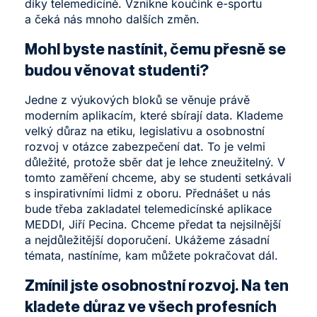
díky telemedicíně. Vznikne koučink e-sportu
a čeká nás mnoho dalších změn.
Mohl byste nastínit, čemu přesně se
budou věnovat studenti?
Jedne z výukových bloků se věnuje právě
moderním aplikacím, které sbírají data. Klademe
velký důraz na etiku, legislativu a osobnostní
rozvoj v otázce zabezpečení dat. To je velmi
důležité, protože sběr dat je lehce zneužitelný. V
tomto zaměření chceme, aby se studenti setkávali
s inspirativními lidmi z oboru. Přednášet u nás
bude třeba zakladatel telemedicínské aplikace
MEDDI, Jiří Pecina. Chceme předat ta nejsilnější
a nejdůležitější doporučení. Ukážeme zásadní
témata, nastíníme, kam můžete pokračovat dál.
Zmínil jste osobnostní rozvoj. Na ten
kladete důraz ve všech profesních