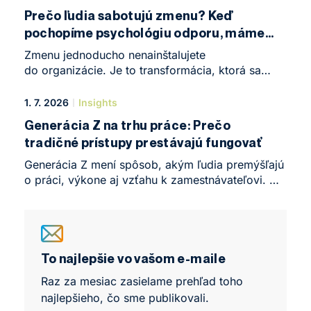
Clube v Brne. Konalo sa tu Business Leadership
Prečo ľudia sabotujú zmenu? Keď
Forum, komorná, no o to intenzívnejšia
pochopíme psychológiu odporu, máme
konferencia, ktorá symbolicky uzavrela prvý rok
z polovice vyhraté
štúdia rovnomenného programu.
Zmenu jednoducho nenainštalujete
do organizácie. Je to transformácia, ktorá sa
odohráva v hlavách ľudí. Prečo teda aj tie
najgeniálnejšie biznisové stratégie narážajú
1. 7. 2026
Insights
na neviditeľnú stenu odporu?
Generácia Z na trhu práce: Prečo
tradičné prístupy prestávajú fungovať
Generácia Z mení spôsob, akým ľudia premýšľajú
o práci, výkone aj vzťahu k zamestnávateľovi. Do
pracovného prostredia prináša iné tempo, iné
hranice aj iné očakávania, než na aké boli
manažéri zvyknutí. Nejde o generačný výstrelok,
ale o posun, ktorý začína zásadne ovplyvňovať
fungovanie tímov, výkon aj stabilitu ľudí vo
To najlepšie vo vašom e-maile
firmách.
Raz za mesiac zasielame prehľad toho
najlepšieho, čo sme publikovali.