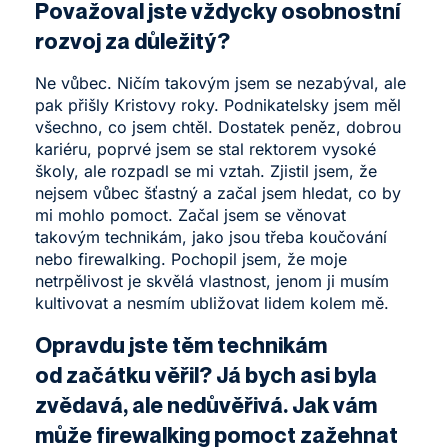
Považoval jste vždycky osobnostní
rozvoj za důležitý?
Ne vůbec. Ničím takovým jsem se nezabýval, ale
pak přišly Kristovy roky. Podnikatelsky jsem měl
všechno, co jsem chtěl. Dostatek peněz, dobrou
kariéru, poprvé jsem se stal rektorem vysoké
školy, ale rozpadl se mi vztah. Zjistil jsem, že
nejsem vůbec šťastný a začal jsem hledat, co by
mi mohlo pomoct. Začal jsem se věnovat
takovým technikám, jako jsou třeba koučování
nebo firewalking. Pochopil jsem, že moje
netrpělivost je skvělá vlastnost, jenom ji musím
kultivovat a nesmím ubližovat lidem kolem mě.
Opravdu jste těm technikám
od začátku věřil? Já bych asi byla
zvědavá, ale nedůvěřivá. Jak vám
může firewalking pomoct zažehnat