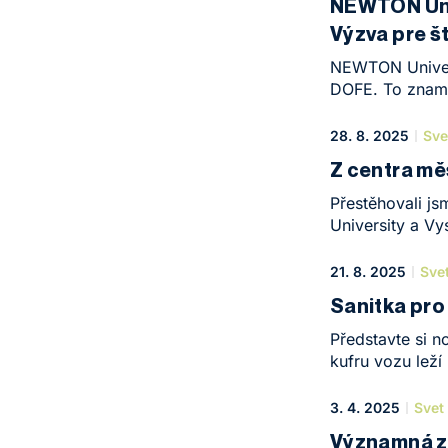
NEWTON Uni
hodnotami vlas
Výzva pre š
Vstúpte do eko
a zo študentov 
NEWTON Univers
zakladateľov fi
DOFE. To zname
u nás môžu získ
ľudia z okolia
28. 8. 2025
Sve
skúsených ment
Z centra mě
prekonávať svoj
Přestěhovali 
University a V
akademického 
budově v Techn
21. 8. 2025
Sve
jde jen o změnu
Sanitka pro
který odráží, 
Představte si no
kufru vozu lež
mu mizí barva. 
o scénu z filmu?
3. 4. 2025
Svet
Významná z