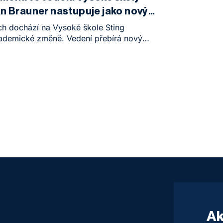
n Brauner nastupuje jako nový
ch dochází na Vysoké škole Sting
demické změně. Vedení přebírá nový
rauner. Společně s prorektorem
 činnost Pavlem Semerádem a stávajícím
 strategii a rozvoj Davidem Králem přináší
 modernizace a posílení prestiže této
tuce.
Ak