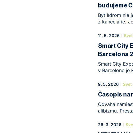
budujeme C
audiovizuálnej t
YouTube kanál
Byť lídrom nie 
z kancelárie. J
s každým ďalší
na psychickú in
11. 5. 2026
Sve
vzduch a tým me
Smart City 
NEWTON Univers
Barcelona 
manažérskou a
o nedotknuteľno
Smart City Ex
v Barcelone je
vízia stretáva 
ročník potvrdi
9. 5. 2026
Svet
zdôrazňuje: „S
Časopis na
a algoritmov — 
potenciálu.
Odvaha namiest
alibizmu. Prest
ho skutočne žiť.
vlastnou cesto
26. 3. 2026
Sve
ukazujeme, preč