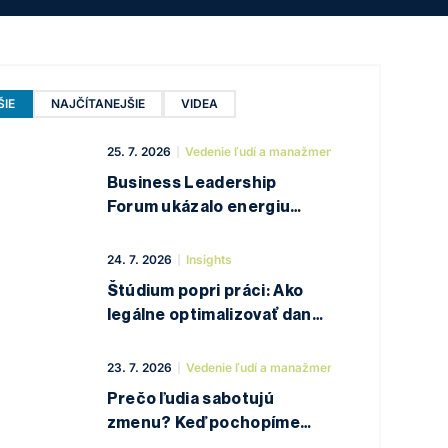
IE
NAJČÍTANEJŠIE
VIDEA
25. 7. 2026
Vedenie ľudí a manažment.
Business Leadership
Forum ukázalo energiu
budúcich lídrov
24. 7. 2026
Insights
Štúdium popri práci: Ako
legálne optimalizovať dane
a náklady na vzdelávanie
23. 7. 2026
Vedenie ľudí a manažment.
Prečo ľudia sabotujú
zmenu? Keď pochopíme
psychológiu odporu, máme