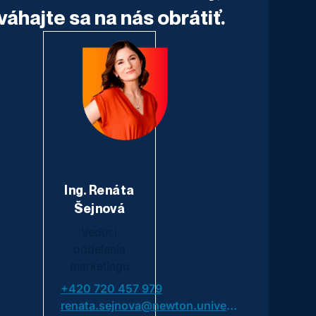
váhajte sa na nás obrátiť.
Ing. Renáta
Šejnová
Vedúci
oddelenia
marketingu
+420 720 457 979
renata.sejnova@newton.university