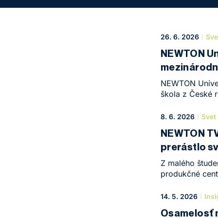
26. 6. 2026
Sve
NEWTON Univ
mezinárodní
NEWTON Univers
škola z České r
hodnocení Times
Impact Ratings
8. 6. 2026
Svet
Plechatá Krauso
NEWTON TV: 
školy. „Zařadil
prerástlo s
nejen deklarují,
studentům, abs
Z malého štude
mezinárodně ho
produkčné centr
úspešných pod
špičková technol
14. 5. 2026
Insi
najlepšou formo
Osamelosť n
moderné zázemi