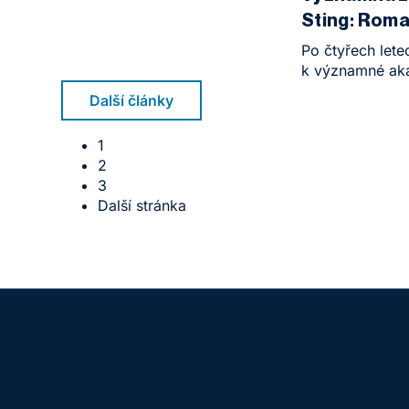
Sting: Roma
rektor
Po čtyřech lete
k významné aka
rektor Roman B
Další články
pro vzdělávací
prorektorem pro
1
ambiciózní vizi
2
vzdělávací insti
3
Další stránka