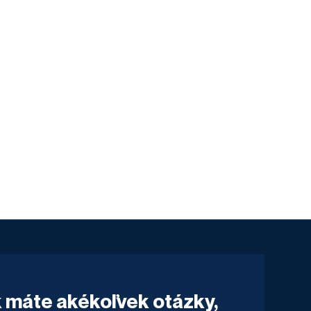
 máte akékoľvek otázky,