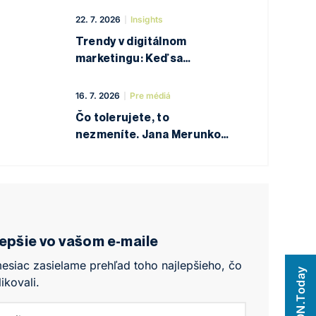
z polovice vyhraté
22. 7. 2026
Insights
Trendy v digitálnom
marketingu: Keď sa
vysokoškolská výučba
zmení na nabitú oborovú
16. 7. 2026
Pre médiá
konferenciu
Čo tolerujete, to
nezmeníte. Jana Merunková
o odvahe robiť veci inak
lepšie vo vašom e-maile
esiac zasielame prehľad toho najlepšieho, čo
NEWTON.Today
ikovali.