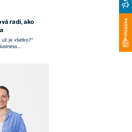
ích, přesně
Česku prochází
dé, kteří vyrostli
Prihláška
vá radí, ako
si dnes
va
lají to
 už je všetko?“
usiness
 Glanc Talk
svoje telo a nebáť