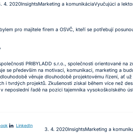
. 4. 2020
Insights
Marketing a komunikácia
Vyučujúci a lekto
ibylem pro majitele firem a OSVČ, kteří se potřebují posuno
?
 společnosti PRIBYLADD s.r.o., společnosti orientované na 
 se především na motivaci, komunikaci, marketing a budov
 dlouhodobě věnuje dlouhodobě projektovému řízení, ať už 
 i tvrdých projektů. Zkušenosti získal během více než des
 v neposlední řadě na pozici tajemníka vysokoškolského ús
book
LinkedIn
3. 4. 2020
Insights
Marketing a komunik