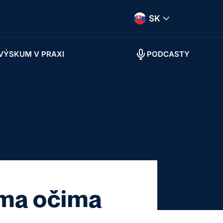
SK
VÝSKUM V PRAXI
PODCASTY
nýma očima