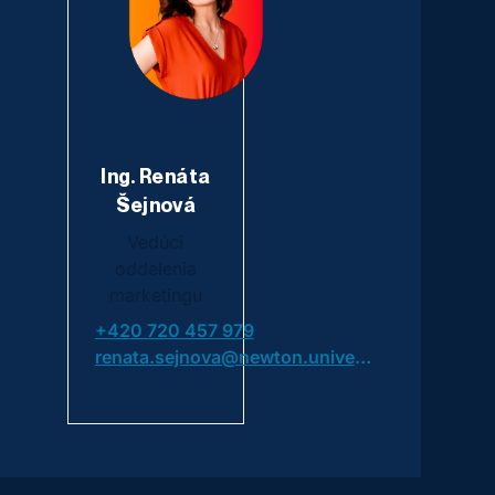
Ing. Renáta
Šejnová
Vedúci
oddelenia
marketingu
+420 720 457 979
renata.sejnova@newton.university