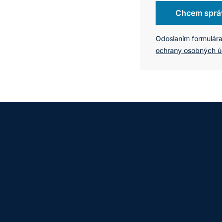
Chcem sprá
Odoslaním formulára
ochrany osobných ú