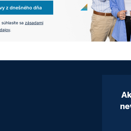
vy z dnešného dňa
 súhlasíte sa
zásadami
dajov
.
Ak
ne