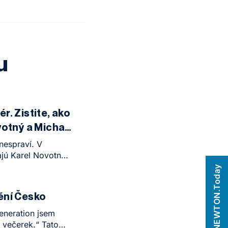
u
r. Zistite, ako
otný a Michal
nespraví. V
jú Karel Novotný
 University)
NEWTON.Today
nych blokov), prečo
slenie a aké
ění Česko
térov od tých
eneration jsem
 večerek.“ Tato