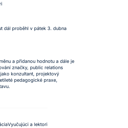
ri
ut dál proběhl v pátek 3. dubna
změnu a přidanou hodnotu a dále je
ání značky, public relations
jako konzultant, projektový
etileté pedagogické praxe,
tavu.
ácia
Vyučujúci a lektori