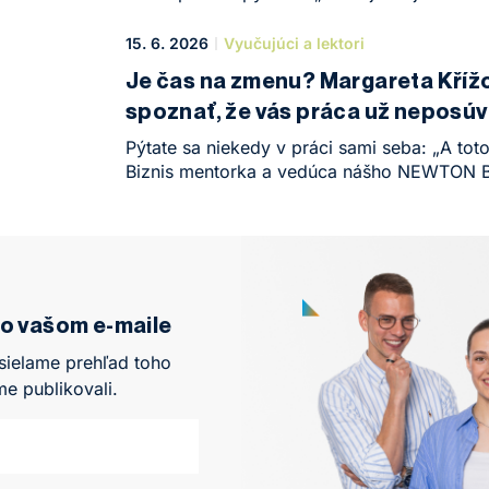
silná věta, která nedávno rezonovala v médi
vystihuje hlubokou transformaci, kterou v 
15. 6. 2026
Vyučujúci a lektori
druhá generace vietnamské komunity. Mladí li
Je čas na zmenu? Margareta Křížo
na pomezí dvou naprosto odlišných kultur, 
spoznať, že vás práca už neposú
s obrovským sebevědomím berou slovo. A dě
způsobem, který bere dech.
Pýtate sa niekedy v práci sami seba: „A toto
Biznis mentorka a vedúca nášho NEWTON B
Accelerátoru Margareta Křížová v podcaste
vysvetľuje, prečo by sme mali viac počúvať 
sa vystúpiť z pohodlnej, no nudnej rutiny.
vo vašom e-maile
sielame prehľad toho
me publikovali.