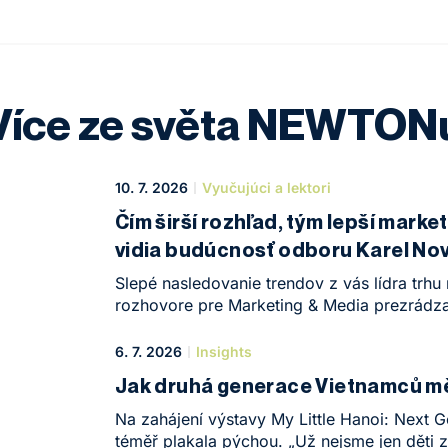
Více ze světa NEWTON
10. 7. 2026
Vyučujúci a lektori
Čím širší rozhľad, tým lepší marketé
vidia budúcnosť odboru Karel Nov
Pastier
Slepé nasledovanie trendov z vás lídra trhu 
rozhovore pre Marketing & Media prezrádza
(garant programu MBA Marketing na Newton
a Michal Pastier (lektor jedného z exkluzív
6. 7. 2026
Insights
umelá inteligencia nenahradí strategické my
Jak druhá generace Vietnamců m
zručnosti dnes oddeľujú priemerných marke
špičkových.
Na zahájení výstavy My Little Hanoi: Next G
téměř plakala pýchou. „Už nejsme jen děti z