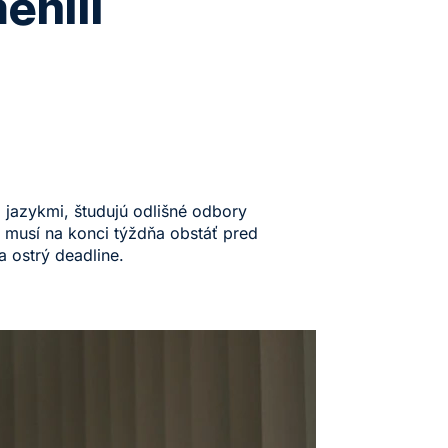
enili
mi jazykmi, študujú odlišné odbory
ý musí na konci týždňa obstáť pred
a ostrý deadline.