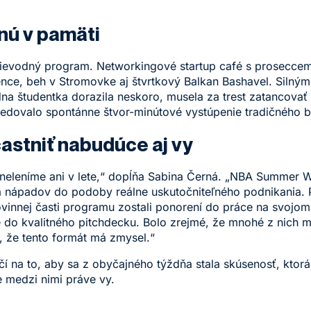
nú v pamäti
sprievodný program. Networkingové startup café s prosecce
rience, beh v Stromovke aj štvrtkový Balkan Bashavel. Sil
dna študentka dorazila neskoro, musela za trest zatancovať 
 sledovalo spontánne štvor-minútové vystúpenie tradičného 
astniť nabudúce aj vy
eleníme ani v lete,“ dopĺňa Sabina Černá. „NBA Summer W
a nápadov do podoby reálne uskutočniteľného podnikania. P
ovinnej časti programu zostali ponorení do práce na svojom 
é do kvalitného pitchdecku. Bolo zrejmé, že mnohé z nich m
, že tento formát má zmysel.“
ačí na to, aby sa z obyčajného týždňa stala skúsenosť, kto
 medzi nimi práve vy.