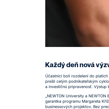
Každý deň nová výz
Účastníci boli rozdelení do piati
prešli celým podnikateľským cyklo
a investičnú pripravenosť. Výstup 
„NEWTON University a NEWTON Busi
garantka programu Margareta Křížo
businessových projektov. Bez pred