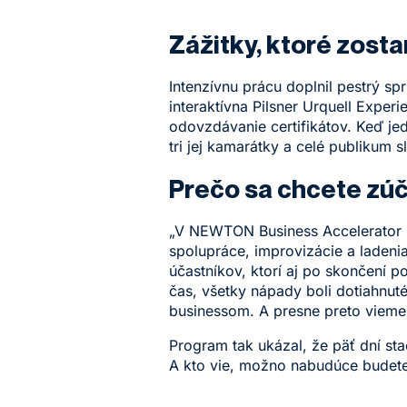
Zážitky, ktoré zosta
Intenzívnu prácu doplnil pestrý 
interaktívna Pilsner Urquell Expe
odovzdávanie certifikátov. Keď je
tri jej kamarátky a celé publikum
Prečo sa chcete zúč
„V NEWTON Business Accelerator n
spolupráce, improvizácie a ladeni
účastníkov, ktorí aj po skončení p
čas, všetky nápady boli dotiahnut
businessom. A presne preto vieme
Program tak ukázal, že päť dní st
A kto vie, možno nabudúce budete