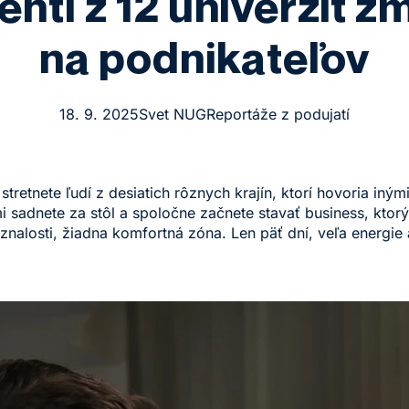
enti z 12 univerzít zm
na podnikateľov
18. 9. 2025
Svet NUG
Reportáže z podujatí
 stretnete ľudí z desiatich rôznych krajín, ktorí hovoria iný
i sadnete za stôl a spoločne začnete stavať business, ktor
nalosti, žiadna komfortná zóna. Len päť dní, veľa energie 