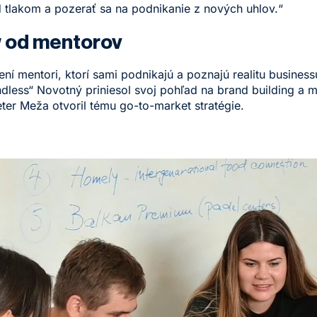
 tlakom a pozerať sa na podnikanie z nových uhlov.“
 od mentorov
ní mentori, ktorí sami podnikajú a poznajú realitu busines
dless“ Novotný priniesol svoj pohľad na brand building a ma
ter Meža otvoril tému go-to-market stratégie.