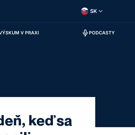
SK
VÝSKUM V PRAXI
PODCASTY
deň, keď sa