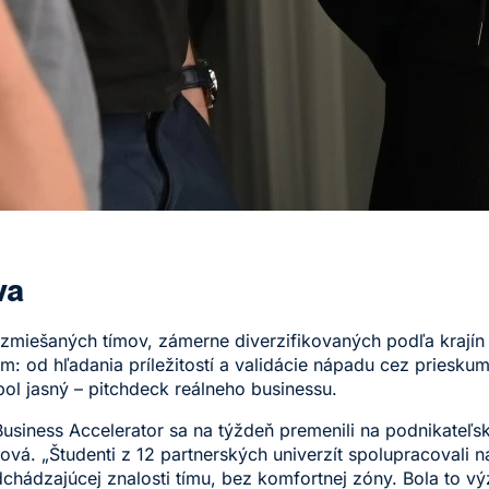
va
ch zmiešaných tímov, zámerne diverzifikovaných podľa kraj
m: od hľadania príležitostí a validácie nápadu cez prieskum
bol jasný – pitchdeck reálneho businessu.
ness Accelerator sa na týždeň premenili na podnikateľské
vá. „Študenti z 12 partnerských univerzít spolupracovali n
chádzajúcej znalosti tímu, bez komfortnej zóny. Bola to vý