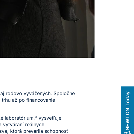
ín aj rodovo vyvážených. Spoločne
NEWTON.Today
 trhu až po financovanie
 laboratórium,“ vysvetľuje
a vytváraní reálnych
zva, ktorá preverila schopnosť