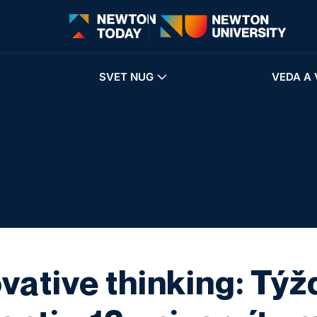
SVET NUG
VEDA A 
vative thinking: Týž