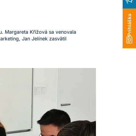
Prihláška
su. Margareta Křížová sa venovala
rketing, Jan Jelínek zasvätil