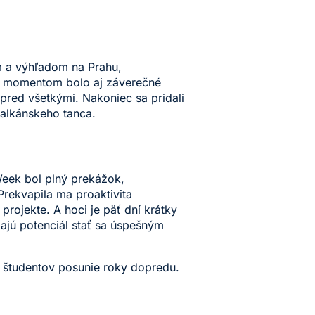
m a výhľadom na Prahu,
ným momentom bolo aj záverečné
pred všetkými. Nakoniec sa pridali
balkánskeho tanca.
eek bol plný prekážok,
rekvapila ma proaktivita
projekte. A hoci je päť dní krátky
ajú potenciál stať sa úspešným
rá študentov posunie roky dopredu.