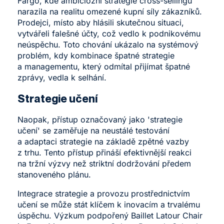
Fargo, kde ambiciózní strategie cross-sellingu
narazila na realitu omezené kupní síly zákazníků.
Prodejci, místo aby hlásili skutečnou situaci,
vytvářeli falešné účty, což vedlo k podnikovému
neúspěchu. Toto chování ukázalo na systémový
problém, kdy kombinace špatné strategie
a managementu, který odmítal přijímat špatné
zprávy, vedla k selhání.
Strategie učení
Naopak, přístup označovaný jako 'strategie
učení' se zaměřuje na neustálé testování
a adaptaci strategie na základě zpětné vazby
z trhu. Tento přístup přináší efektivnější reakci
na tržní výzvy než striktní dodržování předem
stanoveného plánu.
Integrace strategie a provozu prostřednictvím
učení se může stát klíčem k inovacím a trvalému
úspěchu. Výzkum podpořený Baillet Latour Chair