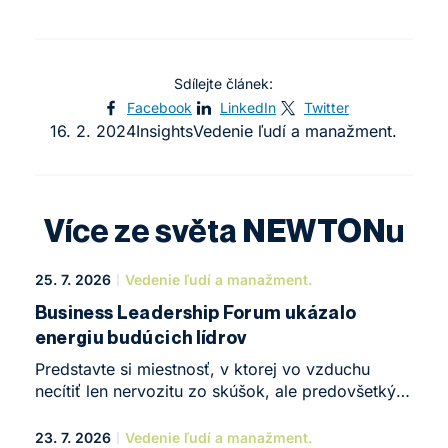
Sdílejte článek:
Facebook
LinkedIn
Twitter
16. 2. 2024
Insights
Vedenie ľudí a manažment.
Více ze světa NEWTONu
25. 7. 2026
Vedenie ľudí a manažment.
Business Leadership Forum ukázalo
energiu budúcich lídrov
Predstavte si miestnosť, v ktorej vo vzduchu
necítiť len nervozitu zo skúšok, ale predovšetkým
obrovskú chuť niečo tvoriť. Presne taká atmosféra
zavládla koncom mája v NEWTON Business
23. 7. 2026
Vedenie ľudí a manažment.