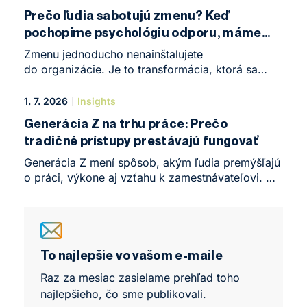
Clube v Brne. Konalo sa tu Business Leadership
Prečo ľudia sabotujú zmenu? Keď
Forum, komorná, no o to intenzívnejšia
pochopíme psychológiu odporu, máme
konferencia, ktorá symbolicky uzavrela prvý rok
z polovice vyhraté
štúdia rovnomenného programu.
Zmenu jednoducho nenainštalujete
do organizácie. Je to transformácia, ktorá sa
odohráva v hlavách ľudí. Prečo teda aj tie
najgeniálnejšie biznisové stratégie narážajú
1. 7. 2026
Insights
na neviditeľnú stenu odporu?
Generácia Z na trhu práce: Prečo
tradičné prístupy prestávajú fungovať
Generácia Z mení spôsob, akým ľudia premýšľajú
o práci, výkone aj vzťahu k zamestnávateľovi. Do
pracovného prostredia prináša iné tempo, iné
hranice aj iné očakávania, než na aké boli
manažéri zvyknutí. Nejde o generačný výstrelok,
ale o posun, ktorý začína zásadne ovplyvňovať
fungovanie tímov, výkon aj stabilitu ľudí vo
To najlepšie vo vašom e-maile
firmách.
Raz za mesiac zasielame prehľad toho
najlepšieho, čo sme publikovali.