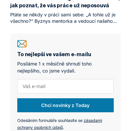
druhá generace vietnamské komunity. Mladí lidé,
jak poznat, že vás práce už neposouvá
kteří vyrostli na pomezí dvou naprosto odlišných
kultur, si dnes s obrovským sebevědomím berou
Ptáte se někdy v práci sami sebe: „A tohle už je
slovo. A dělají to způsobem, který bere dech.
všechno?“ Byznys mentorka a vedoucí našeho
NEWTON Business Accelerátoru Margareta
Křížová v podcastu Glanc Talk vysvětluje, proč
bychom měli více naslouchat svému tělu a nebát
se vystoupit z pohodlné, leč nudné rutiny.
To nejlepší ve vašem e-mailu
Posíláme 1 x měsíčně shrnutí toho
nejlepšího, co jsme vydali.
Chci novinky z Today
Odesláním formuláře souhlasíte se
zásadami
ochrany osobních údajů
.