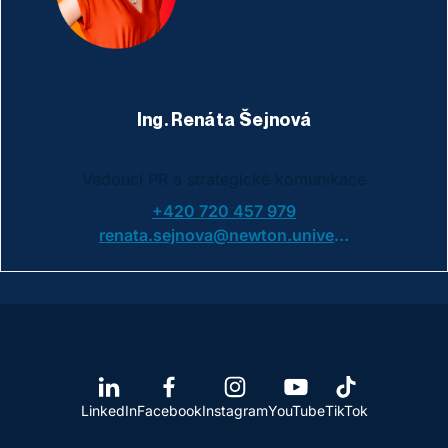
Ing. Renáta Šejnová
Vedoucí PR a strategické komunikace
+420 720 457 979
renata.sejnova@newton.university
LinkedIn
Facebook
Instagram
YouTube
TikTok