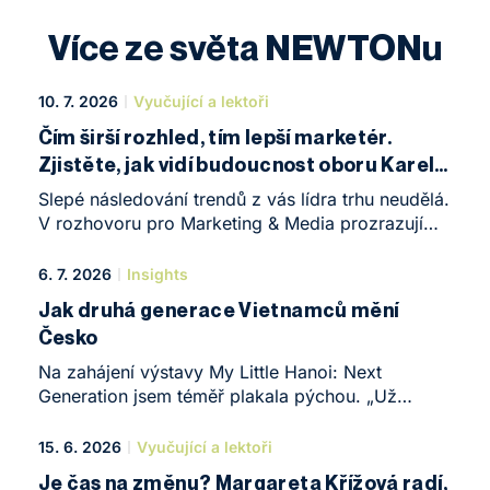
Více ze světa NEWTONu
10. 7. 2026
Vyučující a lektoři
Čím širší rozhled, tím lepší marketér.
Zjistěte, jak vidí budoucnost oboru Karel
Novotný a Michal Pastier
Slepé následování trendů z vás lídra trhu neudělá.
V rozhovoru pro Marketing & Media prozrazují
Karel Novotný (garant programu MBA Marketing
na Newton University) a Michal Pastier (lektor
6. 7. 2026
Insights
jednoho ze studijních bloků), proč umělá
Jak druhá generace Vietnamců mění
inteligence nenahradí strategické myšlení a jaké
Česko
dovednosti dnes oddělují průměrné marketéry
od těch špičkových.
Na zahájení výstavy My Little Hanoi: Next
Generation jsem téměř plakala pýchou. „Už
nejsme jen děti z večerek.“ Tato silná věta, která
nedávno rezonovala v médiích, přesně vystihuje
15. 6. 2026
Vyučující a lektoři
hlubokou transformaci, kterou v Česku prochází
Je čas na změnu? Margareta Křížová radí,