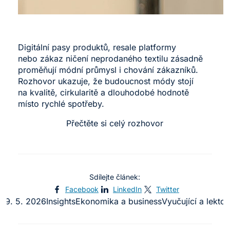
Digitální pasy produktů, resale platformy
nebo zákaz ničení neprodaného textilu zásadně
proměňují módní průmysl i chování zákazníků.
Rozhovor ukazuje, že budoucnost módy stojí
na kvalitě, cirkularitě a dlouhodobé hodnotě
místo rychlé spotřeby.
Přečtěte si celý rozhovor
Sdílejte článek:
Facebook
LinkedIn
Twitter
29. 5. 2026
Insights
Ekonomika a business
Vyučující a lektoř