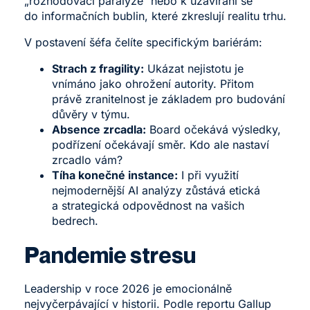
„rozhodovací paralýze“ nebo k uzavírání se
do informačních bublin, které zkreslují realitu trhu.
V postavení šéfa čelíte specifickým bariérám:
Strach z fragility:
Ukázat nejistotu je
vnímáno jako ohrožení autority. Přitom
právě zranitelnost je základem pro budování
důvěry v týmu.
Absence zrcadla:
Board očekává výsledky,
podřízení očekávají směr. Kdo ale nastaví
zrcadlo vám?
Tíha konečné instance:
I při využití
nejmodernější AI analýzy zůstává etická
a strategická odpovědnost na vašich
bedrech.
Pandemie stresu
Leadership v roce 2026 je emocionálně
nejvyčerpávající v historii. Podle reportu
Gallup