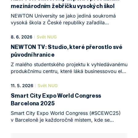
mezinárodním žebříčku vysokých škol
NEWTON University se jako jediná soukromá
vysoká škola z České republiky zařadila
do prestižního hodnocení Times Higher Education
(THE) Sustainability Impact Ratings 2026.
8. 6. 2026
Svět NUG
Rektorka vysoké školy Anna Plechatá Krausová to
NEWTON TV: Studio, které přerostlo své
považuje za zásadní milník v rozvoji školy.
původní hranice
„Zařadili jsme se mezi univerzity, které své
hodnoty nejen deklarují, ale nechávají svůj
Z malého studentského projektu k vyhledávanému
skutečný přínos studentům, absolventům,
produkčnímu centru, které láká businessovou elitu
zaměstnancům a společnosti mezinárodně
i tvůrce úspěšných podcastů. Příběh studia
hodnotit a porovnávat.“
NEWTON TV ukazuje, že špičková technika,
11. 5. 2026
Svět NUG
flexibilita a lidský přístup jsou tou nejlepší
Smart City Expo World Congress
reklamou. Podívejte se, jak toto moderní zázemí
Barcelona 2025
v srdci Prahy mění pravidla audiovizuální tvorby,
a inspirujte se na oficiálním YouTube kanále
Smart City Expo World Congress (#SCEWC25)
nebo navštivte webové stránky NEWTON TV.
v Barceloně je každoročně místem, kde se
technologická vize setkává s realitou lidských
potřeb. Letošní ročník potvrdil něco, co NEWTON