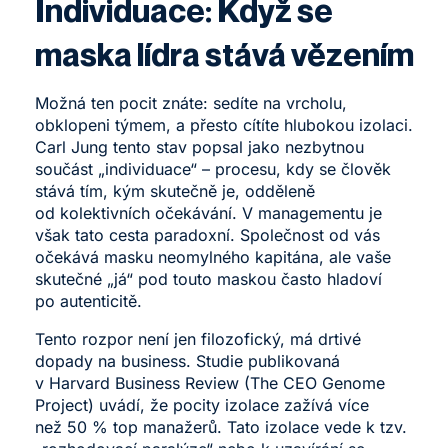
Individuace: Když se
maska lídra stává vězením
Možná ten pocit znáte: sedíte na vrcholu,
obklopeni týmem, a přesto cítíte hlubokou izolaci.
Carl Jung tento stav popsal jako nezbytnou
součást „individuace“ – procesu, kdy se člověk
stává tím, kým skutečně je, odděleně
od kolektivních očekávání. V managementu je
však tato cesta paradoxní. Společnost od vás
očekává masku neomylného kapitána, ale vaše
skutečné „já“ pod touto maskou často hladoví
po autenticitě.
Tento rozpor není jen filozofický, má drtivé
dopady na business. Studie publikovaná
v
Harvard Business Review (The CEO Genome
Project)
uvádí, že pocity izolace zažívá více
než 50 % top manažerů. Tato izolace vede k tzv.