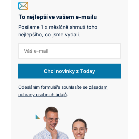
University dlouhodobě zdůrazňuje: „Smartness“
města není věcí senzorů a algoritmů — je to věc
hodnot, vzdělání a lidského potenciálu.
To nejlepší ve vašem e-mailu
Posíláme 1 x měsíčně shrnutí toho
nejlepšího, co jsme vydali.
Chci novinky z Today
Odesláním formuláře souhlasíte se
zásadami
ochrany osobních údajů
.