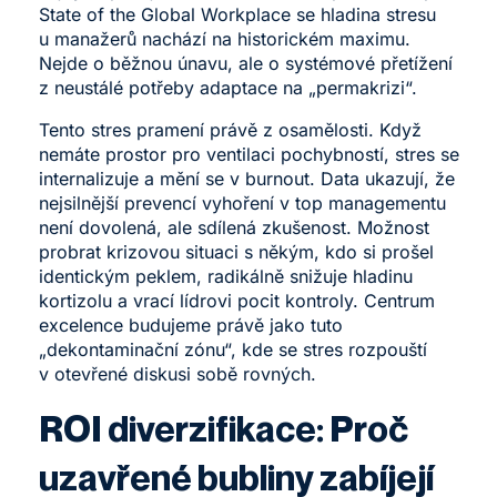
State of the Global Workplace
se hladina stresu
u manažerů nachází na historickém maximu.
Nejde o běžnou únavu, ale o systémové přetížení
z neustálé potřeby adaptace na „permakrizi“.
Tento stres pramení právě z osamělosti. Když
nemáte prostor pro ventilaci pochybností, stres se
internalizuje a mění se v burnout. Data ukazují, že
nejsilnější prevencí vyhoření v top managementu
není dovolená, ale sdílená zkušenost. Možnost
probrat krizovou situaci s někým, kdo si prošel
identickým peklem, radikálně snižuje hladinu
kortizolu a vrací lídrovi pocit kontroly. Centrum
excelence budujeme právě jako tuto
„dekontaminační zónu“, kde se stres rozpouští
v otevřené diskusi sobě rovných.
ROI diverzifikace: Proč
uzavřené bubliny zabíjejí