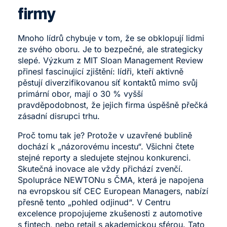
firmy
Mnoho lídrů chybuje v tom, že se obklopují lidmi
ze svého oboru. Je to bezpečné, ale strategicky
slepé. Výzkum z
MIT Sloan Management Review
přinesl fascinující zjištění: lídři, kteří aktivně
pěstují diverzifikovanou síť kontaktů mimo svůj
primární obor, mají o 30 % vyšší
pravděpodobnost, že jejich firma úspěšně přečká
zásadní disrupci trhu.
Proč tomu tak je? Protože v uzavřené bublině
dochází k „názorovému incestu“. Všichni čtete
stejné reporty a sledujete stejnou konkurenci.
Skutečná inovace ale vždy přichází zvenčí.
Spolupráce NEWTONu s ČMA, která je napojena
na evropskou síť
CEC European Managers
, nabízí
přesně tento „pohled odjinud“. V Centru
excelence propojujeme zkušenosti z automotive
s fintech, nebo retail s akademickou sférou. Tato