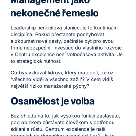
nekonečné řemeslo
Leadership není cílová stanice, je to kontinuální
disciplína. Pokud přestanete pochybovat
a zkoumat nové cesty, začínáte být pro svou
firmu nebezpeční. Investice do vlastního rozvoje
v Centru excelence není volnočasová aktivita. Je
to strategická nutnost.
Co bys vzkázal lídrovi, který má pocit, že už
'všechno viděl a všechno zažil'? V čem vidíš
největší riziko manažerské pýchy?
Osamělost je volba
Bez ohledu na to, jak vysokou funkci zastáváte,
pod oblekem zůstáváte člověkem s potřebou
sdílení a růstu. Centrum excelence je naší
odpovědí na domnělou osamělost lídrů. Je to