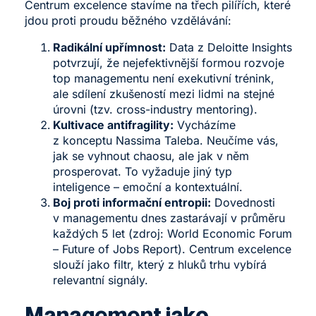
Centrum excelence stavíme na třech pilířích, které
jdou proti proudu běžného vzdělávání:
Radikální upřímnost:
Data z
Deloitte Insights
potvrzují, že nejefektivnější formou rozvoje
top managementu není exekutivní trénink,
ale sdílení zkušeností mezi lidmi na stejné
úrovni (tzv. cross-industry mentoring).
Kultivace antifragility:
Vycházíme
z konceptu Nassima Taleba. Neučíme vás,
jak se vyhnout chaosu, ale jak v něm
prosperovat. To vyžaduje jiný typ
inteligence – emoční a kontextuální.
Boj proti informační entropii:
Dovednosti
v managementu dnes zastarávají v průměru
každých 5 let (zdroj:
World Economic Forum
– Future of Jobs Report
). Centrum excelence
slouží jako filtr, který z hluků trhu vybírá
relevantní signály.
Management jako