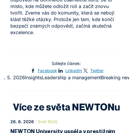
místo, kde můžete odložit roli a začít znovu
tvořit. Zveme vás do komunity, která se nebojí
klást těžké otázky. Protože jen tam, kde končí
bezpečí známých odpovědí, začíná skutečná
excelence.
Sdílejte článek:
Facebook
LinkedIn
Twitter
14. 5. 2026
Insights
Leadership a management
Breaking new
Více ze světa NEWTONu
26. 6. 2026
Svět NUG
NEWTON University uspěla v prestižním