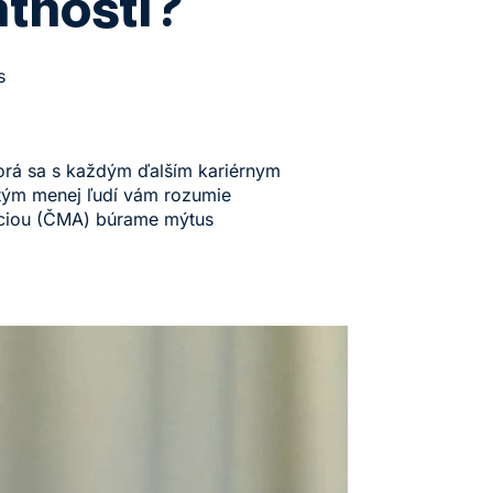
tnosti?
s
ktorá sa s každým ďalším kariérnym
 tým menej ľudí vám rozumie
áciou (ČMA) búrame mýtus