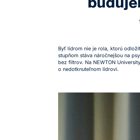
buduje
Byť lídrom nie je rola, ktorú odl
stupňom stáva náročnejšou na psyc
bez filtrov. Na NEWTON Universit
o nedotknuteľnom lídrovi.