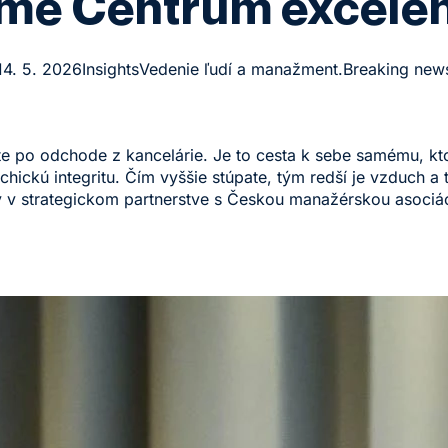
me Centrum excelen
14. 5. 2026
Insights
Vedenie ľudí a manažment.
Breaking new
ožíte po odchode z kancelárie. Je to cesta k sebe samému, 
hickú integritu. Čím vyššie stúpate, tým redší je vzduch a
y v strategickom partnerstve s Českou manažérskou asoci