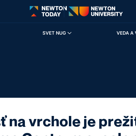
SVET NUG
VEDA A 
 na vrchole je preži