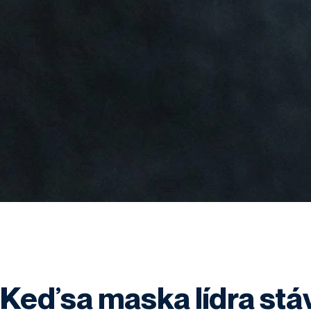
 Keď sa maska lídra st