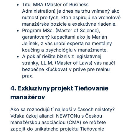
Titul
MBA
(Master of Business
Administration) je dnes na trhu vnímaný ako
nutnosť pre tých, ktorí aspirujú na vrcholové
manažérske pozície a exekutívne riadenie.
Program
MSc.
(Master of Science),
garantovaný kapacitami ako je Marián
Jelínek, z vás urobí experta na mentálny
koučing a psychológiu v manažmente.
A pokiaľ riešite biznis z legislatívnej
stránky,
LL.M.
(Master of Laws) vás naučí
bezpečne kľučkovať v práve pre reálnu
prax.
4. Exkluzívny projekt Tieňovanie
manažérov
Ako sa rozhodujú tí najlepší v časoch neistoty?
Vďaka úzkej aliancii NEWTONu s Českou
manažérskou asociáciou (ČMA) se môžete
zapojiť do unikátneho projektu
Tieňovanie