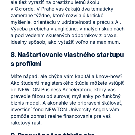
ale tiež vyraziť na prestížnu letnú školu
v Oxforde. V Prahe vás čakajú dva tematicky
zamerané týždne, ktoré rozvíjajú kritické
myšlenie, orientáciu v udržateľnosti a prácu s AI.
Výučba prebieha v angličtine, v malých skupinách
a pod vedením skúsených odborníkov z praxe.
Ideálny spôsob, ako vyťažiť voľno na maximum.
8. Naštartovanie vlastného startupu
s profíkmi
Máte nápad, ale chýba vám kapitál a know-how?
Ako študenti magisterského štúdia môžete vstúpiť
do
NEWTON Business Acceleratoru
, ktorý vás
prevedie fázou od surovej myšlenky po funkčný
biznis model. A akonáhle ste pripravení škálovať,
investiční fond
NEWTON University Angels
vám
pomôže zohnať reálne financovanie pre váš
raketový rast.