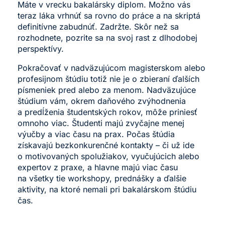
Máte v vrecku bakalársky diplom. Možno vás
teraz láka vrhnúť sa rovno do práce a na skriptá
definitívne zabudnúť. Zadržte. Skôr než sa
rozhodnete, pozrite sa na svoj rast z dlhodobej
perspektívy.
Pokračovať v nadväzujúcom magisterskom alebo
profesijnom štúdiu totiž nie je o zbieraní ďalších
písmeniek pred alebo za menom. Nadväzujúce
štúdium vám, okrem daňového zvýhodnenia
a predĺženia študentských rokov, môže priniesť
omnoho viac. Študenti majú zvyčajne menej
výučby a viac času na prax. Počas štúdia
získavajú bezkonkurenčné kontakty – či už ide
o motivovaných spolužiakov, vyučujúcich alebo
expertov z praxe, a hlavne majú viac času
na všetky tie workshopy, prednášky a ďalšie
aktivity, na ktoré nemali pri bakalárskom štúdiu
čas.