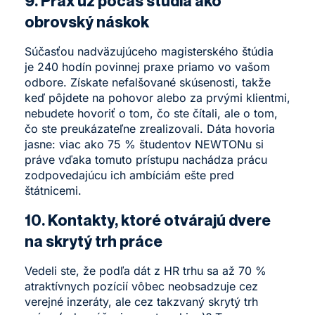
9. Prax už počas štúdia ako
obrovský náskok
Súčasťou
nadväzujúceho magisterského štúdia
je 240 hodín povinnej praxe priamo vo vašom
odbore. Získate nefalšované skúsenosti, takže
keď pôjdete na pohovor alebo za prvými klientmi,
nebudete hovoriť o tom, čo ste čítali, ale o tom,
čo ste preukázateľne zrealizovali. Dáta hovoria
jasne: viac ako 75 % študentov NEWTONu si
práve vďaka tomuto prístupu nachádza prácu
zodpovedajúcu ich ambíciám ešte pred
štátnicemi.
10. Kontakty, ktoré otvárajú dvere
na skrytý trh práce
Vedeli ste, že podľa dát z HR trhu sa až 70 %
atraktívnych pozícií vôbec neobsadzuje cez
verejné inzeráty, ale cez takzvaný skrytý trh