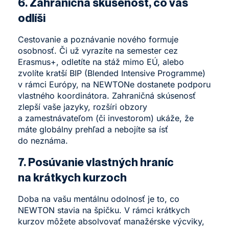
6. Zahraničná skúsenosť, čo vás
odlíši
Cestovanie a poznávanie nového formuje
osobnosť. Či už vyrazíte na semester cez
Erasmus+, odletíte na stáž mimo EÚ, alebo
zvolíte kratší BIP (Blended Intensive Programme)
v rámci Európy, na NEWTONe dostanete podporu
vlastného koordinátora.
Zahraničná skúsenosť
zlepší vaše jazyky, rozšíri obzory
a zamestnávateľom (či investorom) ukáže, že
máte globálny prehľad a nebojíte sa ísť
do neznáma.
7. Posúvanie vlastných hraníc
na krátkych kurzoch
Doba na vašu mentálnu odolnosť je to, co
NEWTON stavia na špičku. V rámci
krátkych
kurzov
môžete absolvovať manažérske výcviky,