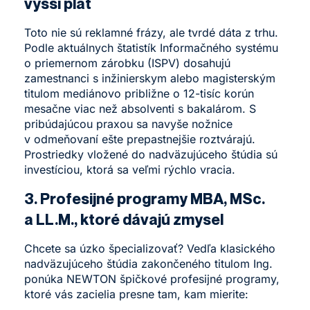
vyšší plat
Toto nie sú reklamné frázy, ale tvrdé dáta z trhu.
Podle aktuálnych štatistík Informačného systému
o priemernom zárobku (ISPV) dosahujú
zamestnanci s inžinierskym alebo magisterským
titulom mediánovo približne o 12-tisíc korún
mesačne viac než absolventi s bakalárom. S
pribúdajúcou praxou sa navyše nožnice
v odmeňovaní ešte prepastnejšie roztvárajú.
Prostriedky vložené do nadväzujúceho štúdia sú
investíciou, ktorá sa veľmi rýchlo vracia.
3. Profesijné programy MBA, MSc.
a LL.M., ktoré dávajú zmysel
Chcete sa úzko špecializovať? Vedľa klasického
nadväzujúceho štúdia zakončeného titulom Ing.
ponúka NEWTON špičkové profesijné programy,
ktoré vás zacielia presne tam, kam mierite: