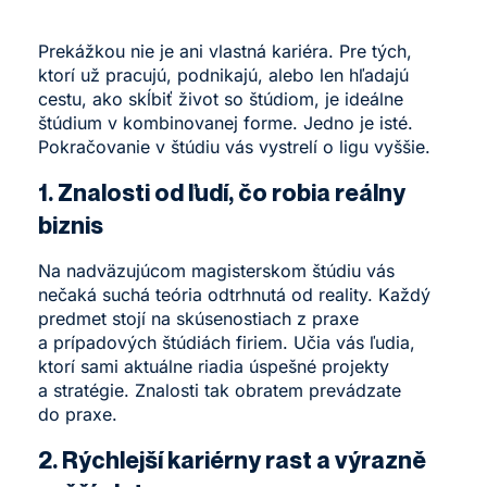
Prekážkou nie je ani vlastná kariéra. Pre tých,
ktorí už pracujú, podnikajú, alebo len hľadajú
cestu, ako skĺbiť život so štúdiom, je ideálne
štúdium v kombinovanej forme. Jedno je isté.
Pokračovanie v štúdiu vás vystrelí o ligu vyššie.
1. Znalosti od ľudí, čo robia reálny
biznis
Na
nadväzujúcom magisterskom štúdiu
vás
nečaká suchá teória odtrhnutá od reality. Každý
predmet stojí na skúsenostiach z praxe
a prípadových štúdiách firiem. Učia vás ľudia,
ktorí sami aktuálne riadia úspešné projekty
a stratégie. Znalosti tak obratem prevádzate
do praxe.
2. Rýchlejší kariérny rast a výrazně