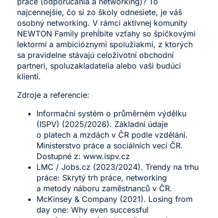
práce (odporúčania a networking)? To
najcennejšie, čo si zo školy odnesiete, je váš
osobný networking. V rámci aktívnej komunity
NEWTON Family prehĺbite vzťahy so špičkovými
lektormi a ambicióznymi spolužiakmi, z ktorých
sa pravidelne stávajú celoživotní obchodní
partneri, spoluzakladatelia alebo vaši budúci
klienti.
Zdroje a referencie:
Informační systém o průměrném výdělku
(ISPV) (2025/2026). Základní údaje
o platech a mzdách v ČR podle vzdělání.
Ministerstvo práce a sociálních vecí ČR.
Dostupné z:
www.ispv.cz
LMC /
Jobs.cz
(2023/2024). Trendy na trhu
práce: Skrytý trh práce, networking
a metody náboru zaměstnanců v ČR.
McKinsey & Company (2021). Losing from
day one: Why even successful