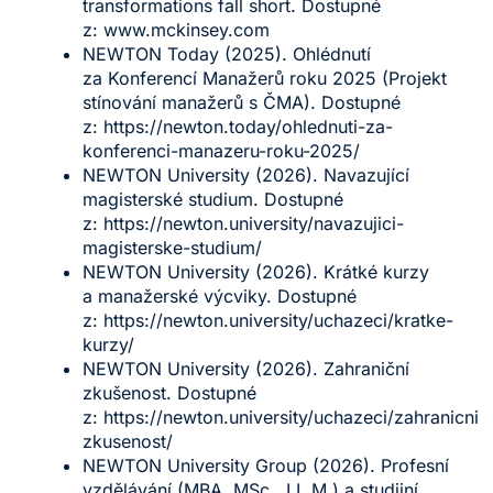
transformations fall short. Dostupné
z:
www.mckinsey.com
NEWTON Today (2025). Ohlédnutí
za Konferencí Manažerů roku 2025 (Projekt
stínování manažerů s ČMA). Dostupné
z:
https://newton.today/ohlednuti-za-
konferenci-manazeru-roku-2025/
NEWTON University (2026). Navazující
magisterské studium. Dostupné
z:
https://newton.university/navazujici-
magisterske-studium/
NEWTON University (2026). Krátké kurzy
a manažerské výcviky. Dostupné
z:
https://newton.university/uchazeci/kratke-
kurzy/
NEWTON University (2026). Zahraniční
zkušenost. Dostupné
z:
https://newton.university/uchazeci/zahranicni-
zkusenost/
NEWTON University Group (2026). Profesní
vzdělávání (MBA, MSc., LL.M.) a studijní