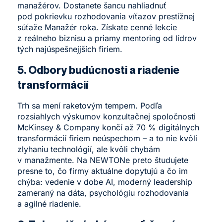
manažérov
. Dostanete šancu nahliadnuť
pod pokrievku rozhodovania víťazov prestížnej
súťaže Manažér roka. Získate cenné lekcie
z reálneho biznisu a priamy mentoring od lídrov
tých najúspešnejjších firiem.
5. Odbory budúcnosti a riadenie
transformácií
Trh sa mení raketovým tempem. Podľa
rozsiahlych výskumov konzultačnej spoločnosti
McKinsey & Company končí až 70 % digitálnych
transformácií firiem neúspechom – a to nie kvôli
zlyhaniu technológií, ale kvôli chybám
v manažmente. Na NEWTONe preto študujete
presne to, čo firmy aktuálne dopytujú a čo im
chýba: vedenie v dobe AI, moderný leadership
zameraný na dáta, psychológiu rozhodovania
a agilné riadenie.