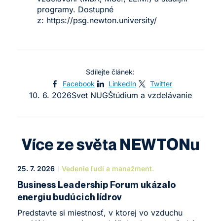
programy. Dostupné
z:
https://psg.newton.university/
Sdílejte článek:
Facebook
LinkedIn
Twitter
10. 6. 2026
Svet NUG
Štúdium a vzdelávanie
Více ze světa NEWTONu
25. 7. 2026
Vedenie ľudí a manažment.
Business Leadership Forum ukázalo
energiu budúcich lídrov
Predstavte si miestnosť, v ktorej vo vzduchu