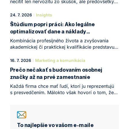
necítiť len nervozitu zo skúšok, ale predovšetkým
obrovskú chuť niečo tvoriť. Presne taká atmosféra
zavládla koncom mája v NEWTON Business
24. 7. 2026
Insights
Clube v Brne. Konalo sa tu Business Leadership
Štúdium popri práci: Ako legálne
Forum, komorná, no o to intenzívnejšia
optimalizovať dane a náklady
konferencia, ktorá symbolicky uzavrela prvý rok
na vzdelávanie
štúdia rovnomenného programu.
Kombinácia profesijného života a zvyšovania
akademickej či praktickej kvalifikácie predstavuje
v roku 2026 jeden z najefektívnejších spôsobov,
ako naštartovať kariéru alebo posunúť vlastné
16. 7. 2026
Marketing a komunikácia
podnikanie na úplne novú úroveň. Žijeme v dobe,
Prečo nečakať s budovaním osobnej
kedy sa nároky na odborné znalosti – najmä
značky až na prvé zamestnanie
v oblastiach, ako sú daně, účtovníctvo
a podnikové financie – menia bezprecedentným
Každá firma chce mať ľudí, ktorí ju reprezentujú
tempem. Formálne vzdelanie úzko spojené
s presvedčením. Málokto však hovorí o tom, že
s praktickými skúsenosťami vytvára na trhu práce
rovnako dôležitá je schopnosť reprezentovať aj
obrovskú konkurenčnú výhodu, ktorú môžeme
samého seba.
priamo premeniť na vyššie finančné ohodnotenie.
To najlepšie vo vašom e-maile