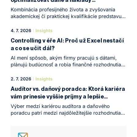
na vzdelávanie
Kombinácia profesijného života a zvyšovania
akademickej či praktickej kvalifikácie predstavuje
v roku 2026 jeden z najefektívnejších spôsobov,
ako naštartovať kariéru alebo posunúť vlastné
4. 7. 2026
Insights
podnikanie na úplne novú úroveň. Žijeme v dobe,
Controlling v éře AI: Proč už Excel nestačí
kedy sa nároky na odborné znalosti – najmä
a co se učit dál?
v oblastiach, ako sú daně, účtovníctvo
a podnikové financie – menia bezprecedentným
AI mení spôsob, akým firmy pracujú s dátami,
tempem. Formálne vzdelanie úzko spojené
plánujú budúcnosť a robia finančné rozhodnutia.
s praktickými skúsenosťami vytvára na trhu práce
Znamená to, že controlling alebo finančné
obrovskú konkurenčnú výhodu, ktorú môžeme
riadenie stráca význam? Práve naopak.
2. 7. 2026
Insights
priamo premeniť na vyššie finančné ohodnotenie.
Audítor vs. daňový poradca: Ktorá kariéra
vám prinesie vyššie príjmy a lepšie
vyhliadky?
Výber medzi kariérou audítora a daňového
poradcu patrí medzi najdôležitejšie rozhodnutia,
ktoré môžu študenti ekonomických odborov
urobiť. Obe profesie ponúkajú nadpriemerné
finančné ohodnotenie, vysokú odbornú prestíž