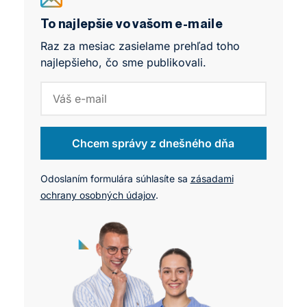
a široké možnosti kariérneho rastu. Zároveň sú
však spojené s náročnými profesijnými skúškami,
To najlepšie vo vašom e-maile
vysokými nárokmi na odborné znalosti
Raz za mesiac zasielame prehľad toho
a obdobiami intenzívneho pracovného zaťaženia.
najlepšieho, čo sme publikovali.
Chcem správy z dnešného dňa
Odoslaním formulára súhlasíte sa
zásadami
ochrany osobných údajov
.