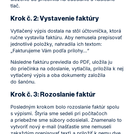
tlač.
Krok č. 2: Vystavenie faktúry
Vytlačený výpis dostala na stôl účtovníčka, ktorá
ručne vystavila faktúru. Aby nemusela prepisovať
jednotlivé položky, nahradila ich textom:
„Fakturujeme Vám podľa prílohy…“
Následne faktúru previedla do PDF, uložila ju
do priečinka na odoslanie, vytlačila, priložila k nej
vytlačený výpis a oba dokumenty založila
do šanónu.
Krok č. 3: Rozoslanie faktúr
Posledným krokom bolo rozoslanie faktúr spolu
s výpismi. Štyria sme sedeli pri počítačoch
a priebežne sme súbory odosielali. Znamenalo to
vytvoriť nový e-mail (našťastie sme nemuseli
zakaždým prepisovať text) a priložiť k nemu dve