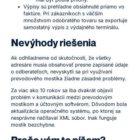
Výpisy sú prehľadne obsiahnuté priamo vo
faktúre. Pri zákazníkoch s väčším
množstvom odobratého tovaru sa exportuje
samostatný výpis z výdajného terminálu.
Nevýhody riešenia
Ak odhliadneme od skutočnosti, že všetky
adresáre musia obsahovať presne zapísané údaje
o odberateľoch, nevyskytli sa pri využívaní
prevodového mostíka žiadne zásadné problémy.
Za viac ako 10 rokov sa iba dvakrát objavil
problém v komunikácii medzi prevodovým
mostíkom a účtovným softvérom. Dôvodom bola
aktualizácia operačného systému, po ktorej sa
nesprávne načítaval XML súbor. Inak funguje
mostík bezchybne.
Prečo vám to píšem?