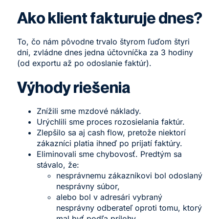
Ako klient fakturuje dnes?
To, čo nám pôvodne trvalo štyrom ľuďom štyri
dni, zvládne dnes jedna účtovníčka za 3 hodiny
(od exportu až po odoslanie faktúr).
Výhody riešenia
Znížili sme mzdové náklady.
Urýchlili sme proces rozosielania faktúr.
Zlepšilo sa aj cash flow, pretože niektorí
zákazníci platia ihneď po prijatí faktúry.
Eliminovali sme chybovosť. Predtým sa
stávalo, že:
nesprávnemu zákazníkovi bol odoslaný
nesprávny súbor,
alebo bol v adresári vybraný
nesprávny odberateľ oproti tomu, ktorý
mal byť podľa prílohy.