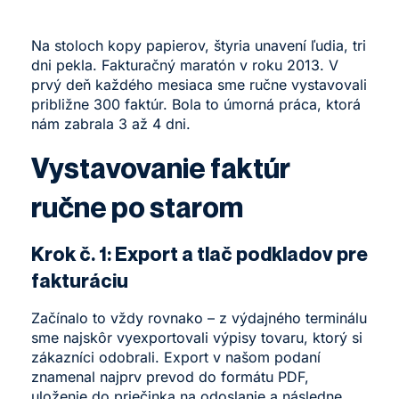
Na stoloch kopy papierov, štyria unavení ľudia, tri
dni pekla. Fakturačný maratón v roku 2013. V
prvý deň každého mesiaca sme ručne vystavovali
približne 300 faktúr. Bola to úmorná práca, ktorá
nám zabrala 3 až 4 dni.
Vystavovanie faktúr
ručne po starom
Krok č. 1: Export a tlač podkladov pre
fakturáciu
Začínalo to vždy rovnako – z výdajného terminálu
sme najskôr vyexportovali výpisy tovaru, ktorý si
zákazníci odobrali. Export v našom podaní
znamenal najprv prevod do formátu PDF,
uloženie do priečinka na odoslanie a následne