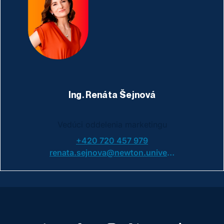
Ing. Renáta Šejnová
Vedúci oddelenia marketingu
+420 720 457 979
renata.sejnova@newton.university