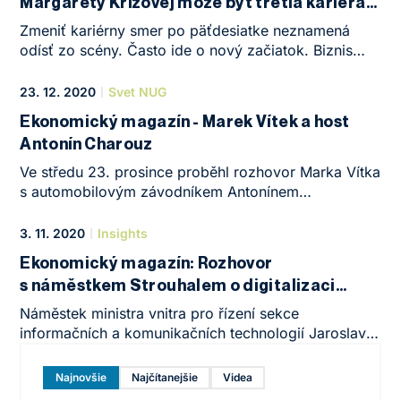
Margarety Křížovej môže byť tretia kariéra
tou najodvážnejšou
Zmeniť kariérny smer po päťdesiatke neznamená
odísť zo scény. Často ide o nový začiatok. Biznis
mentorka a investorka Margareta Křížová ukazuje,
že skúsenosti môžu byť na trhu práce jednou
23. 12. 2020
Svet NUG
z najväčších výhod. A že odvaha začať znova sa
Ekonomický magazín - Marek Vítek a host
môže premeniť na jednu z najlepších investícií
Antonín Charouz
do vlastnej budúcnosti.
Ve středu 23. prosince proběhl rozhovor Marka Vítka
s automobilovým závodníkem Antonínem
Charouzem. Ten získal 41 mistrovských titulů a je
manažerem závodních jezdců. Mezi nejznámější
3. 11. 2020
Insights
patří Tomáš Enge, který jako první Čech závodil ve
Ekonomický magazín: Rozhovor
slavné Formuli 1.
s náměstkem Strouhalem o digitalizaci
státní správy
Náměstek ministra vnitra pro řízení sekce
informačních a komunikačních technologií Jaroslav
Strouhal popisuje změny, ke kterým dojde v příštím
roce v digitalizaci státní správy. Rozhovor
Najnovšie
Najčítanejšie
Videa
Ekonomického magazínu proběhl ve spolupráci