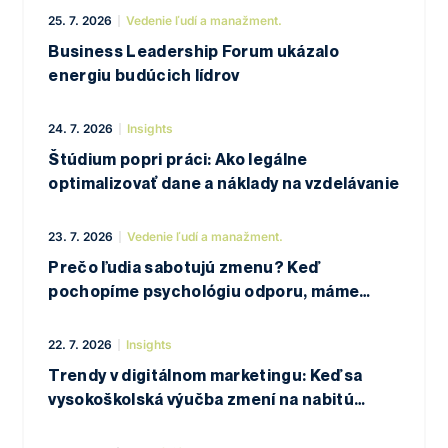
s vysokou školou NEWTON College.
25. 7. 2026
Vedenie ľudí a manažment.
Business Leadership Forum ukázalo
energiu budúcich lídrov
24. 7. 2026
Insights
Štúdium popri práci: Ako legálne
optimalizovať dane a náklady na vzdelávanie
23. 7. 2026
Vedenie ľudí a manažment.
Prečo ľudia sabotujú zmenu? Keď
pochopíme psychológiu odporu, máme
z polovice vyhraté
22. 7. 2026
Insights
Trendy v digitálnom marketingu: Keď sa
vysokoškolská výučba zmení na nabitú
oborovú konferenciu