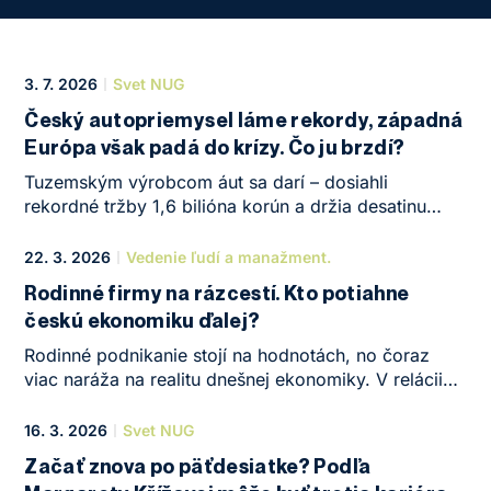
3. 7. 2026
Svet NUG
Český autopriemysel láme rekordy, západná
Európa však padá do krízy. Čo ju brzdí?
Tuzemským výrobcom áut sa darí – dosiahli
rekordné tržby 1,6 bilióna korún a držia desatinu
českého HDP. Radosť z úspechu však kalí situácia
za hranicami, kde tradičné západné značky tvrdo
22. 3. 2026
Vedenie ľudí a manažment.
narážajú na transformáciu trhu. „Európske
Rodinné firmy na rázcestí. Kto potiahne
automobilky čelia naozaj veľkému prepadu dopytu
českú ekonomiku ďalej?
predovšetkým v dôsledku toho, že Čína dokáže
elektroautomobily vyrábať výrazne lacnejšie,“
Rodinné podnikanie stojí na hodnotách, no čoraz
komentuje situáciu ekonóm z NEWTON University
viac naráža na realitu dnešnej ekonomiky. V relácii
Jan Boubín v reportáži pre Televizní noviny.
Udalosti a komentáre diskutovali Jiří Koleňák
a Matouš Syrový o tom, čo čaká rodinné firmy
16. 3. 2026
Svet NUG
a prečo je generačná výmena kľúčovým momentom.
Začať znova po päťdesiatke? Podľa